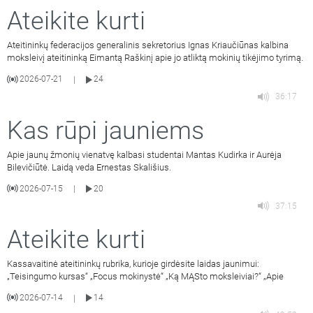
Ateikite kurti
Ateitininkų federacijos generalinis sekretorius Ignas Kriaučiūnas kalbina
moksleivį ateitininką Eimantą Raškinį apie jo atliktą mokinių tikėjimo tyrimą.
2026-07-21
24
|
36:17
Kas rūpi jauniems
Apie jaunų žmonių vienatvę kalbasi studentai Mantas Kudirka ir Aurėja
Bilevičiūtė. Laidą veda Ernestas Skališius.
2026-07-15
20
|
37:15
Ateikite kurti
Kassavaitinė ateitininkų rubrika, kurioje girdėsite laidas jaunimui:
„Teisingumo kursas“ „Focus mokinystė“ „Ką MĄSto moksleiviai?“ „Apie
2026-07-14
14
|