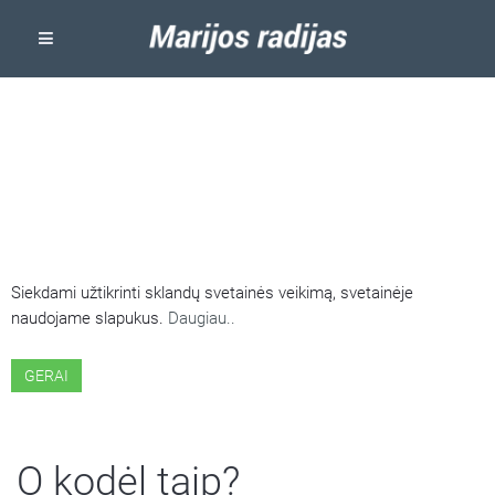
ŠIOJE SVETAINĖJE NAUDOJAMI
SLAPUKAI
Siekdami užtikrinti sklandų svetainės veikimą, svetainėje
naudojame slapukus.
Daugiau..
GERAI
O kodėl taip?