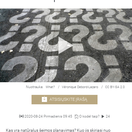
Nuotrauka:
/
/
What?
Véronique Debord-Lazaro
CC BY-SA 2.0
ATSISIŲSKITE ĮRAŠĄ
2020-08-24 Pirmadienis 09:45
O kodėl taip?
24
Kas yra natūralus šeimos planavimas? Kuo jis skiriasi nuo