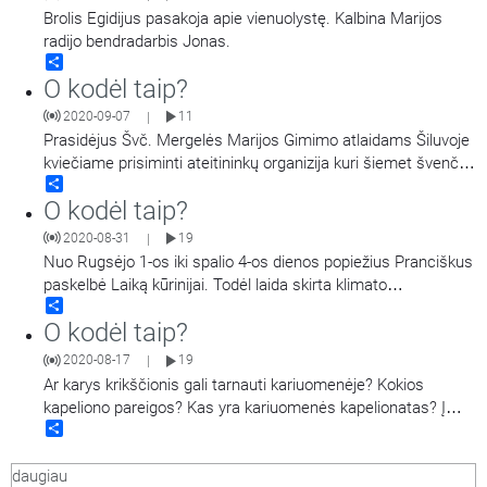
Brolis Egidijus pasakoja apie vienuolystę. Kalbina Marijos
radijo bendradarbis Jonas.
Share
O kodėl taip?
2020-09-07
11
|
Prasidėjus Švč. Mergelės Marijos Gimimo atlaidams Šiluvoje
kviečiame prisiminti ateitininkų organizija kuri šiemet švenčia
Share
110 metų jubiliejų. Kas tai? Kuo pasižymi geras ateitininkas?
O kodėl taip?
Atsakymus pateiks Kauno krašto ateitininkų dvasios tėvas
kun. Nerijus Pipiras.
2020-08-31
19
|
Nuo Rugsėjo 1-os iki spalio 4-os dienos popiežius Pranciškus
paskelbė Laiką kūrinijai. Todėl laida skirta klimato
Share
krizės temai. Terminus apžvelgs filosofas ir filosofijos
O kodėl taip?
mokytojas Žygimantas Menčenkovas. Taip pat
girdėsite vaikų įžvalgas, kaip turėtume elgtis su gamta.
2020-08-17
19
|
Ar karys krikščionis gali tarnauti kariuomenėje? Kokios
kapeliono pareigos? Kas yra kariuomenės kapelionatas? Į
Share
šiuos ir kitus klausimus atsakymus pateikia karys
Raimondas iš Algirdo bataliono.
daugiau