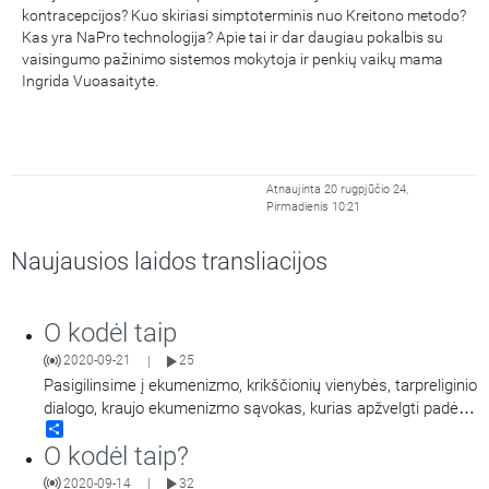
kontracepcijos? Kuo skiriasi simptoterminis nuo Kreitono metodo?
Kas yra NaPro technologija? Apie tai ir dar daugiau pokalbis su
vaisingumo pažinimo sistemos mokytoja ir penkių vaikų mama
Ingrida Vuoasaityte.
Atnaujinta 20 rugpjūčio 24,
Pirmadienis 10:21
Naujausios laidos transliacijos
O kodėl taip
2020-09-21
25
|
Pasigilinsime į ekumenizmo, krikščionių vienybės, tarpreliginio
dialogo, kraujo ekumenizmo sąvokas, kurias apžvelgti padės
Share
kun. prof. Romualdas Dulskis. Taip pat girdėsite vaikų mintis
O kodėl taip?
apie vienybę.
2020-09-14
32
|