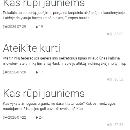
Kas rūpi jauniems
Pokalbis apie sportą, judėjimą, pergales krepšinio aikštelėje ir kasdienybėje.
Laidoje dalyvauja buvęs krepšininkas, Europos taurės
2026-07-29
19
|
38:01
Ateikite kurti
Ateitininkų federacijos generalinis sekretorius Ignas Kriaučiūnas kalbina
moksleivį ateitininką Eimantą Raškinį apie jo atliktą mokinių tikėjimo tyrimą.
2026-07-28
17
|
36:52
Kas rūpi jauniems
Kas vyksta žmogaus organizme darant tatuiruotę? Kokios medžiagos
naudojamos? Kaip jos gali paveikti sveikatą? Kuo
2026-07-22
24
|
37:56