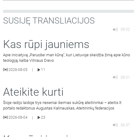
SUSIJĘ TRANSLIACIJOS
39:02
Kas rūpi jauniems
Apie iniciatyvą „Paruošei man kūną“, kuri Lietuvoje skeidžia žinią apie kūno
teologiją, kalba Vilniaus Dievo
2026-08-05
11
|
38:01
Ateikite kurti
Šioje radijo laidoje trys neseniai šeimas sukūrę ateitininkai – ateitis.lt
portalo redaktorius Augustas Kalinauskas, Ateitininkų federacijos
2026-08-04
23
|
36:37