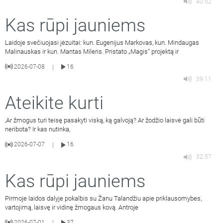
40:52
Kas rūpi jauniems
Laidoje svečiuojasi jėzuitai: kun. Eugenijus Markovas, kun. Mindaugas
Malinauskas ir kun. Mantas Mileris. Pristato „Magis“ projektą ir
2026-07-08
16
|
39:11
Ateikite kurti
,Ar žmogus turi teisę pasakyti viską, ką galvoją? Ar žodžio laisvė gali būti
neribota? Ir kas nutinka,
2026-07-07
16
|
32:57
Kas rūpi jauniems
Pirmoje laidos dalyje pokalbis su Žanu Talandžiu apie priklausomybes,
vartojimą, laisvę ir vidinę žmogaus kovą. Antroje
2026-07-01
37
|