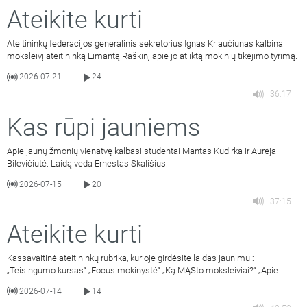
Ateikite kurti
Ateitininkų federacijos generalinis sekretorius Ignas Kriaučiūnas kalbina
moksleivį ateitininką Eimantą Raškinį apie jo atliktą mokinių tikėjimo tyrimą.
2026-07-21
24
|
36:17
Kas rūpi jauniems
Apie jaunų žmonių vienatvę kalbasi studentai Mantas Kudirka ir Aurėja
Bilevičiūtė. Laidą veda Ernestas Skališius.
2026-07-15
20
|
37:15
Ateikite kurti
Kassavaitinė ateitininkų rubrika, kurioje girdėsite laidas jaunimui:
„Teisingumo kursas“ „Focus mokinystė“ „Ką MĄSto moksleiviai?“ „Apie
2026-07-14
14
|