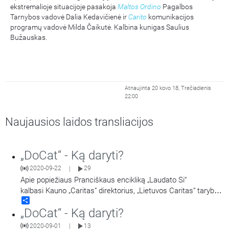
ekstremalioje situacijoje pasakoja
Maltos Ordino
Pagalbos
Tarnybos vadovė Dalia Kedavičienė ir
Carito
komunikacijos
programų vadovė Milda Čaikutė. Kalbina kunigas Saulius
Bužauskas.
Atnaujinta 20 kovo 18, Trečiadienis
22:00
Naujausios laidos transliacijos
„DoCat“ - Ką daryti?
2020-09-22
29
|
Apie popiežiaus Pranciškaus encikliką „Laudato Si“
kalbasi Kauno „Caritas“ direktorius, „Lietuvos Caritas“ tarybos
Share
pirmininkas Arūnas Kučikas, „Lietuvos Caritas“ bendardarbė
„DoCat“ - Ką daryti?
Justina Inkėnienė ir „Lietuvos Caritas“ ir „Caritas“ leidyklos
„Artuma“ bendradarbis Domas Antanas Raižys.
2020-09-01
13
|