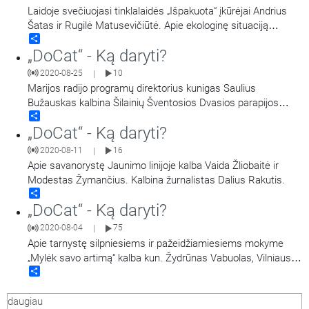
Laidoje svečiuojasi tinklalaidės „Išpakuota“ įkūrėjai Andrius
Šatas ir Rugilė Matusevičiūtė. Apie ekologinę situaciją
Share
Lietuvoje bei pasaulyje ir galimybes padėtį keisti svečius
„DoCat“ - Ką daryti?
kalbina Liutauras Serapinas.
2020-08-25
10
|
Marijos radijo programų direktorius kunigas Saulius
Bužauskas kalbina Šilainių Šventosios Dvasios parapijos
Share
jaunimą.
„DoCat“ - Ką daryti?
2020-08-11
16
|
Apie savanorystę Jaunimo linijoje kalba Vaida Žliobaitė ir
Modestas Žymančius. Kalbina žurnalistas Dalius Rakutis.
Share
„DoCat“ - Ką daryti?
2020-08-04
75
|
Apie tarnystę silpniesiems ir pažeidžiamiesiems mokyme
„Mylėk savo artimą“ kalba kun. Žydrūnas Vabuolas, Vilniaus
Share
Arkivyskupijos Caritas kapelionas.
daugiau