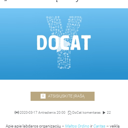
ATSISIŲSKITE ĮRAŠĄ
2020-03-17 Antradienis 20:00
DoCat komentaras
22
Apie apie labdaros organizacijų –
Maltos Ordino
ir
Caritas
– veiklą