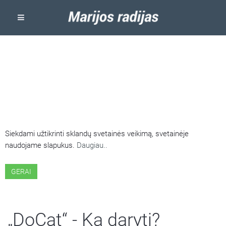
ŠIOJE SVETAINĖJE NAUDOJAMI
SLAPUKAI
Siekdami užtikrinti sklandų svetainės veikimą, svetainėje
naudojame slapukus.
Daugiau..
GERAI
„DoCat“ - Ką daryti?