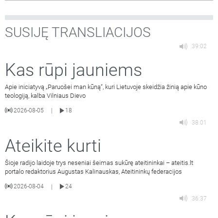
SUSIJĘ TRANSLIACIJOS
39:02
Kas rūpi jauniems
Apie iniciatyvą „Paruošei man kūną“, kuri Lietuvoje skeidžia žinią apie kūno
teologiją, kalba Vilniaus Dievo
2026-08-05
18
|
38:01
Ateikite kurti
Šioje radijo laidoje trys neseniai šeimas sukūrę ateitininkai – ateitis.lt
portalo redaktorius Augustas Kalinauskas, Ateitininkų federacijos
2026-08-04
24
|
36:37