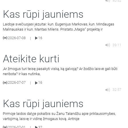
40:52
Kas rūpi jauniems
Laidoje svečiuojasi jėzuitai: kun. Eugenijus Markovas, kun. Mindaugas
Malinauskas ir kun. Mantas Mileris. Pristato „Magis“ projektą ir
2026-07-08
16
|
39:11
Ateikite kurti
,Ar žmogus turi teisę pasakyti viską, ką galvoją? Ar žodžio laisvė gali būti
neribota? Ir kas nutinka,
2026-07-07
16
|
32:57
Kas rūpi jauniems
Pirmoje laidos dalyje pokalbis su Žanu Talandžiu apie priklausomybes,
vartojimą, laisvę ir vidinę žmogaus kovą. Antroje
2026-07-01
37
|