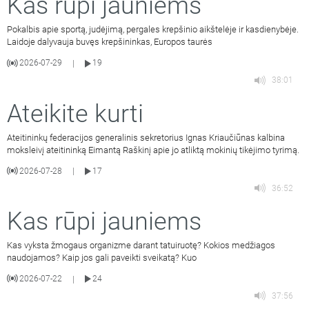
Kas rūpi jauniems
Pokalbis apie sportą, judėjimą, pergales krepšinio aikštelėje ir kasdienybėje.
Laidoje dalyvauja buvęs krepšininkas, Europos taurės
2026-07-29
19
|
38:01
Ateikite kurti
Ateitininkų federacijos generalinis sekretorius Ignas Kriaučiūnas kalbina
moksleivį ateitininką Eimantą Raškinį apie jo atliktą mokinių tikėjimo tyrimą.
2026-07-28
17
|
36:52
Kas rūpi jauniems
Kas vyksta žmogaus organizme darant tatuiruotę? Kokios medžiagos
naudojamos? Kaip jos gali paveikti sveikatą? Kuo
2026-07-22
24
|
37:56