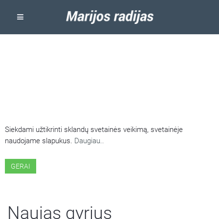
ŠIOJE SVETAINĖJE NAUDOJAMI
SLAPUKAI
Siekdami užtikrinti sklandų svetainės veikimą, svetainėje
naudojame slapukus.
Daugiau..
GERAI
Naujas gyrius