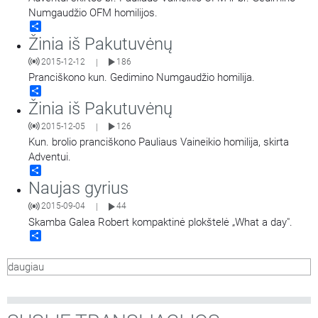
Numgaudžio OFM homilijos.
Share
Žinia iš Pakutuvėnų
2015-12-12
186
|
Pranciškono kun. Gedimino Numgaudžio homilija.
Share
Žinia iš Pakutuvėnų
2015-12-05
126
|
Kun. brolio pranciškono Pauliaus Vaineikio homilija, skirta
Adventui.
Share
Naujas gyrius
2015-09-04
44
|
Skamba Galea Robert kompaktinė plokštelė „What a day".
Share
daugiau