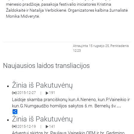
mėnesio pradžioje, pasakoja festivalio iniciatorės Kristina
Žaldokaitė ir Natalija Verbickienė. Organizatores kalbina žurnalistė
Monika Midverytė.
Atnaujinta 15 rugsėjo 25, Penktadienis
12:23
Naujausios laidos transliacijos
Žinia iš Pakutuvėnų
2015-12-27
191
|
Laidoje skamba pranciškonų kun.A.Nenėno, kun.P.Vaineikio ir
kun.G.Numgaudžio homilijos sakytos š.m. Bernelių šv.
Share
Mišiose Pakutuvėnuose.
Žinia iš Pakutuvėnų
2015-12-19
141
|
Adventui skirtos br. Pauliaus Vaineikio OFM ir br. Gedimino