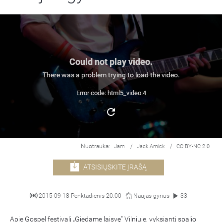
Could not play video.
There was a problem trying to load the video.
Error code: html5_video:4
Nuotrauka:
/
/
Jam
Jack Amick
CC BY-NC 2.0
ATSISIŲSKITE ĮRAŠĄ
2015-09-18 Penktadienis 20:00
Naujas gyrius
33
Apie Gospel festivalį „Giedame laisvę" Vilniuje, vyksiantį spalio