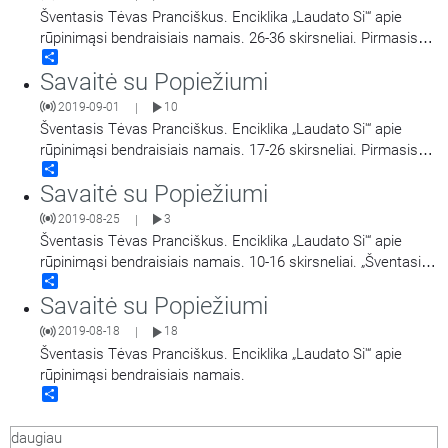
Šventasis Tėvas Pranciškus. Enciklika „Laudato Si'“ apie
rūpinimąsi bendraisiais namais. 26-36 skirsneliai. Pirmasis
Share
skyrius „Kas dedasi mūsų bendruosiuose namuose. Vandens
Savaitė su Popiežiumi
klausimas. Biologinės įvairovės netektis“.
2019-09-01
10
|
Šventasis Tėvas Pranciškus. Enciklika „Laudato Si'“ apie
rūpinimąsi bendraisiais namais. 17-26 skirsneliai. Pirmasis
Share
skyrius: „Kas dedasi mūsų bendruosiuose namuose.
Savaitė su Popiežiumi
Užterštumas ir klimato kaita“.
2019-08-25
3
|
Šventasis Tėvas Pranciškus. Enciklika „Laudato Si'“ apie
rūpinimąsi bendraisiais namais. 10-16 skirsneliai. „Šventasis
Share
Pranciškus Asyžietis“ ir „Mano kreipimasis“.
Savaitė su Popiežiumi
2019-08-18
18
|
Šventasis Tėvas Pranciškus. Enciklika „Laudato Si'“ apie
rūpinimąsi bendraisiais namais.
Share
daugiau