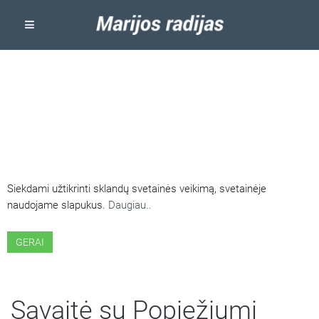
ŠIOJE SVETAINĖJE NAUDOJAMI
SLAPUKAI
Siekdami užtikrinti sklandų svetainės veikimą, svetainėje
naudojame slapukus.
Daugiau..
GERAI
Savaitė su Popiežiumi