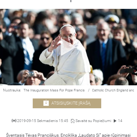
Nuotrauka:
/
The Inauguration Mass For Pope Francis
Catholic Church England and 
ATSISIŲSKITE ĮRAŠĄ
2019-09-15 Sekmadienis 15:45
Savaitė su Popiežiumi
14
Šventasis Tėvas Pranciškus. Enciklika „Laudato Si'“ apie rūpinimąsi