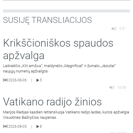
SUSIJĘ TRANSLIACIJOS
4:51
Krikščioniškos spaudos
apžvalga
Laikraščio „XXI amžius“, maldynėlio „Magnificat“ ir žurnalo „Jėzuitai“
naujųjų numerių apžvalgos.
2026-08-06
5
|
18:58
Vatikano radijo žinios
Marijos Radijas kasdien retransliuoja Vatikano radijo laidas, kurios apžvelgia
Visuotinės Bažnyčios naujienas.
2026-08-05
8
|