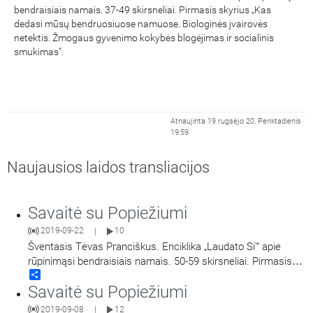
bendraisiais namais. 37-49 skirsneliai. Pirmasis skyrius „Kas
dedasi mūsų bendruosiuose namuose. Biologinės įvairovės
netektis. Žmogaus gyvenimo kokybės blogėjimas ir socialinis
smukimas“.
Atnaujinta 19 rugsėjo 20, Penktadienis
19:59
Naujausios laidos transliacijos
Savaitė su Popiežiumi
2019-09-22
10
|
Šventasis Tėvas Pranciškus. Enciklika „Laudato Si'“ apie
rūpinimąsi bendraisiais namais. 50-59 skirsneliai. Pirmasis
Share
skyrius „Kas dedasi mūsų bendruosiuose namuose.
Savaitė su Popiežiumi
Pasaulinis neteisingumas. Silpnos reakcijos“.
2019-09-08
12
|