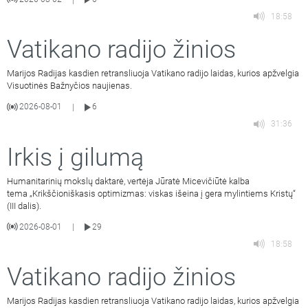
18:58
Vatikano radijo žinios
Marijos Radijas kasdien retransliuoja Vatikano radijo laidas, kurios apžvelgia
Visuotinės Bažnyčios naujienas.
2026-08-01
6
|
31:36
Irkis į gilumą
Humanitarinių mokslų daktarė, vertėja Jūratė Micevičiūtė kalba
tema „Krikščioniškasis optimizmas: viskas išeina į gera mylintiems Kristų“
(III dalis).
2026-08-01
29
|
18:58
Vatikano radijo žinios
Marijos Radijas kasdien retransliuoja Vatikano radijo laidas, kurios apžvelgia