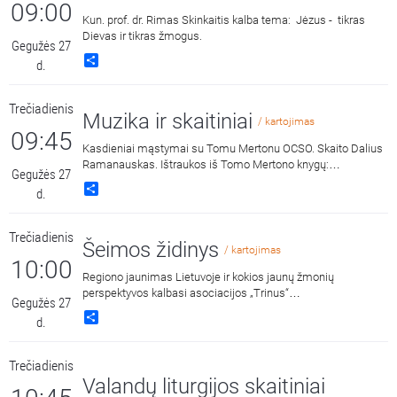
09:00
Kun. prof. dr. Rimas Skinkaitis kalba tema: Jėzus - tikras
Dievas ir tikras žmogus.
Gegužės 27
Share
d.
Trečiadienis
Muzika ir skaitiniai
/ kartojimas
09:45
Kasdieniai mąstymai su Tomu Mertonu OCSO. Skaito Dalius
Ramanauskas. Ištraukos iš Tomo Mertono knygų:
Gegužės 27
„Septynaukštis kalnas“, išleido „Katalikų pasaulio leidiniai“,
Share
d.
2011 m. ir „Jonos ženklas“, išleido „Katalikų pasaulio leidiniai“,
2015 m.
Trečiadienis
Šeimos židinys
/ kartojimas
10:00
Regiono jaunimas Lietuvoje ir kokios jaunų žmonių
perspektyvos kalbasi asociacijos „Trinus“
Gegužės 27
vadovas Edvinas Vrubliauskas ir VŠĮ „Ne imti, bet duoti“
Share
d.
vadovas Lukas Dvilevičius bei jauni žmonės iš regiono Lukas
ir Milena. Laidą veda VDU doc. ses. Daiva Kuzmickaitė MVS.
Trečiadienis
Valandų liturgijos skaitiniai