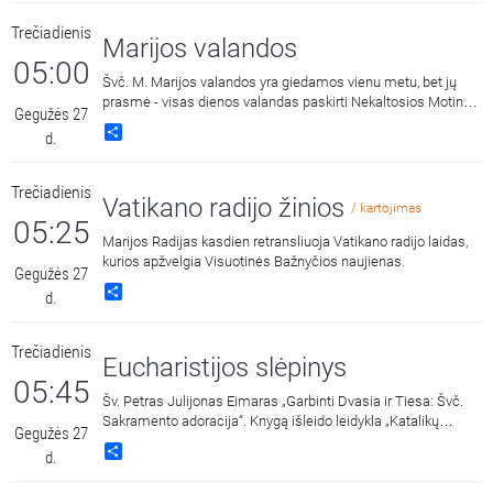
Trečiadienis
Marijos valandos
05:00
Švč. M. Marijos valandos yra giedamos vienu metu, bet jų
prasmė - visas dienos valandas paskirti Nekaltosios Motinos
Gegužės 27
šlovei.
Share
d.
Trečiadienis
Vatikano radijo žinios
/ kartojimas
05:25
Marijos Radijas kasdien retransliuoja Vatikano radijo laidas,
kurios apžvelgia Visuotinės Bažnyčios naujienas.
Gegužės 27
Share
d.
Trečiadienis
Eucharistijos slėpinys
05:45
Šv. Petras Julijonas Eimaras „Garbinti Dvasia ir Tiesa: Švč.
Sakramento adoracija“. Knygą išleido leidykla „Katalikų
Gegužės 27
pasaulio leidiniai“ 2018 metais. Skaito Vilius Kaminskas.
Share
d.