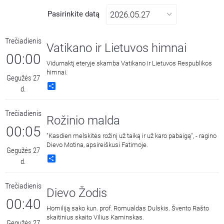
Pasirinkite datą
Trečiadienis
Vatikano ir Lietuvos himnai
00:00
Vidurnaktį eteryje skamba Vatikano ir Lietuvos Respublikos
himnai.
Gegužės 27
Share
d.
Trečiadienis
Rožinio malda
00:05
"Kasdien melskitės rožinį už taiką ir už karo pabaigą", - ragino
Dievo Motina, apsireiškusi Fatimoje.
Gegužės 27
Share
d.
Trečiadienis
Dievo Žodis
00:40
Homiliją sako kun. prof. Romualdas Dulskis. Švento Rašto
skaitinius skaito Vilius Kaminskas.
Gegužės 27