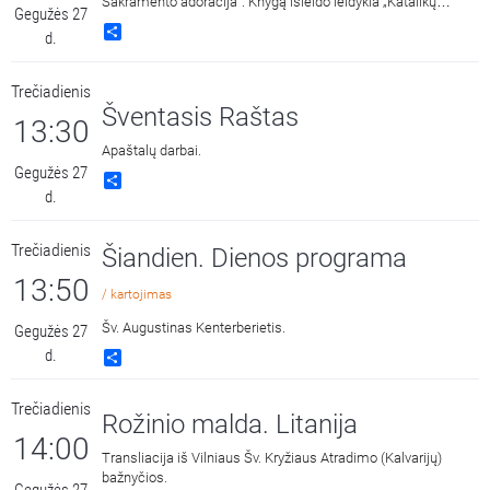
Sakramento adoracija“. Knygą išleido leidykla „Katalikų
Gegužės 27
pasaulio leidiniai“ 2018 metais. Skaito Vilius Kaminskas.
Share
d.
Trečiadienis
Šventasis Raštas
13:30
Apaštalų darbai.
Gegužės 27
Share
d.
Trečiadienis
Šiandien. Dienos programa
13:50
/ kartojimas
Šv. Augustinas Kenterberietis.
Gegužės 27
d.
Share
Trečiadienis
Rožinio malda. Litanija
14:00
Transliacija iš Vilniaus Šv. Kryžiaus Atradimo (Kalvarijų)
bažnyčios.