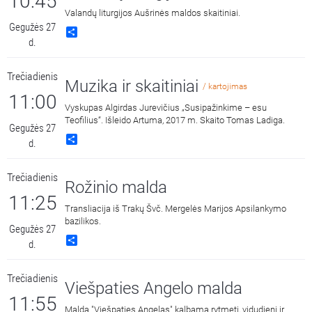
10:45
Valandų liturgijos Aušrinės maldos skaitiniai.
Gegužės 27
Share
d.
Trečiadienis
Muzika ir skaitiniai
/ kartojimas
11:00
Vyskupas Algirdas Jurevičius „Susipažinkime – esu
Teofilius“. Išleido Artuma, 2017 m. Skaito Tomas Ladiga.
Gegužės 27
Share
d.
Trečiadienis
Rožinio malda
11:25
Transliacija iš Trakų Švč. Mergelės Marijos Apsilankymo
bazilikos.
Gegužės 27
Share
d.
Trečiadienis
Viešpaties Angelo malda
11:55
Malda "Viešpaties Angelas" kalbama rytmetį, vidudienį ir