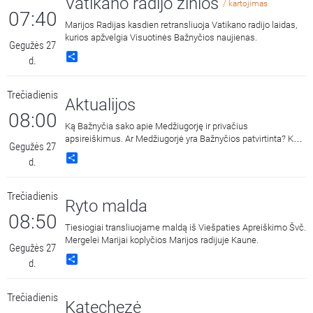
Vatikano radijo žinios
/ kartojimas
07:40
Marijos Radijas kasdien retransliuoja Vatikano radijo laidas,
kurios apžvelgia Visuotinės Bažnyčios naujienas.
Gegužės 27
Share
d.
Trečiadienis
Aktualijos
08:00
Ką Bažnyčia sako apie Medžiugorję ir privačius
apsireiškimus. Ar Medžiugorjė yra Bažnyčios patvirtinta? Ką
Gegužės 27
Dievo Motina, anot regėtojų, kalba savo naujausioje gegužės
Share
d.
25-osios žinioje žmonijai? Šiuos ir kitus klausimus laidoje
aptaria Jurbarko Švč. Trejybės parapijos vikaras kun. Sigitas
Jurkštas.
Trečiadienis
Ryto malda
08:50
Tiesiogiai transliuojame maldą iš Viešpaties Apreiškimo Švč.
Mergelei Marijai koplyčios Marijos radijuje Kaune.
Gegužės 27
Share
d.
Trečiadienis
Katechezė