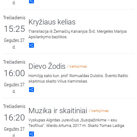
Share
d.
Trečiadienis
Kryžiaus kelias
15:25
Transliacija iš Žemaičių Kalvarijos Švč. Mergelės Marijos
Apsilankymo bazilikos.
Gegužės 27
Share
d.
Trečiadienis
Dievo Žodis
/ kartojimas
16:00
Homiliją sako kun. prof. Romualdas Dulskis. Švento Rašto
skaitinius skaito Vilius Kaminskas.
Gegužės 27
Share
d.
Trečiadienis
Muzika ir skaitiniai
/ kartojimas
16:20
Vyskupas Algirdas Jurevičius „Susipažinkime – esu
Teofilius“. Išleido Artuma, 2017 m. Skaito Tomas Ladiga.
Gegužės 27
Share
d.