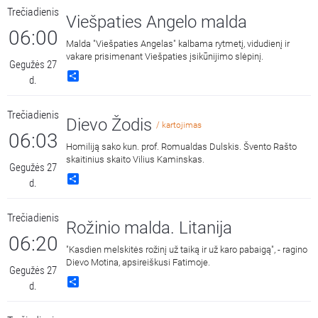
Trečiadienis
Viešpaties Angelo malda
06:00
Malda "Viešpaties Angelas" kalbama rytmetį, vidudienį ir
vakare prisimenant Viešpaties įsikūnijimo slėpinį.
Gegužės 27
Share
d.
Trečiadienis
Dievo Žodis
/ kartojimas
06:03
Homiliją sako kun. prof. Romualdas Dulskis. Švento Rašto
skaitinius skaito Vilius Kaminskas.
Gegužės 27
Share
d.
Trečiadienis
Rožinio malda. Litanija
06:20
"Kasdien melskitės rožinį už taiką ir už karo pabaigą", - ragino
Dievo Motina, apsireiškusi Fatimoje.
Gegužės 27
Share
d.