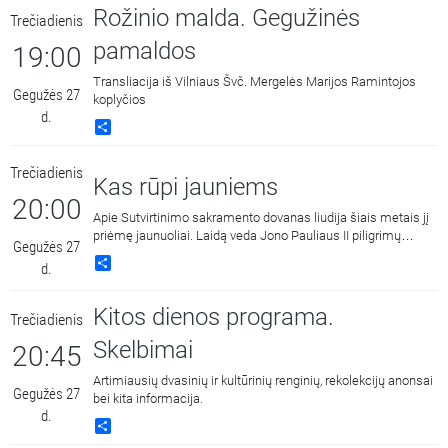
Rožinio malda. Gegužinės
Trečiadienis
pamaldos
19:00
Transliacija iš Vilniaus Švč. Mergelės Marijos Ramintojos
Gegužės 27
koplyčios
d.
Share
Trečiadienis
Kas rūpi jauniems
20:00
Apie Sutvirtinimo sakramento dovanas liudija šiais metais jį
priėmę jaunuoliai. Laidą veda Jono Pauliaus II piligrimų
Gegužės 27
bendruomenės Projektų ir komunikacijos koordinatorius
Share
d.
Laurynas Būda.
Kitos dienos programa.
Trečiadienis
Skelbimai
20:45
Artimiausių dvasinių ir kultūrinių renginių, rekolekcijų anonsai
Gegužės 27
bei kita informacija.
d.
Share