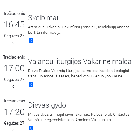
Trečiadienis
Skelbimai
16:45
Artimiausių dvasinių ir kultūrinių renginių, rekolekcijų anonsai
bei kita informacija.
Gegužės 27
Share
d.
Trečiadienis
Valandų liturgijos Vakarinė malda
17:00
Dievo Tautos Valandų liturgijos pamaldos kasdien tiesiogiai
transliuojamos iš seserų benediktinių vienuolyno Kaune.
Gegužės 27
Share
d.
Trečiadienis
Dievas gydo
17:20
Mirties dvasia ir nepilnavertiškumas. Kalbasi prof. Gintautas
Vaitoška ir egzorcistas kun. Arnoldas Valkauskas.
Gegužės 27
Share
d.