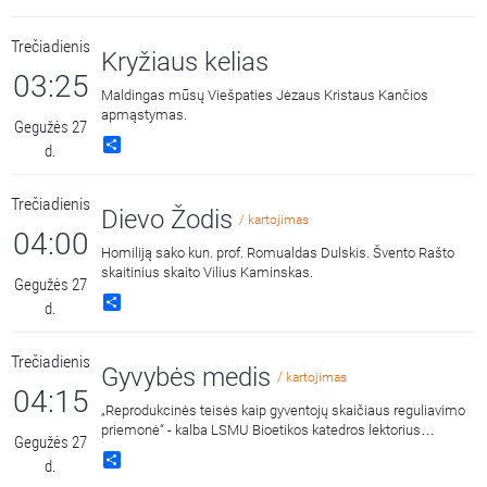
Trečiadienis
Kryžiaus kelias
03:25
Maldingas mūsų Viešpaties Jėzaus Kristaus Kančios
apmąstymas.
Gegužės 27
Share
d.
Trečiadienis
Dievo Žodis
/ kartojimas
04:00
Homiliją sako kun. prof. Romualdas Dulskis. Švento Rašto
skaitinius skaito Vilius Kaminskas.
Gegužės 27
Share
d.
Trečiadienis
Gyvybės medis
/ kartojimas
04:15
„Reprodukcinės teisės kaip gyventojų skaičiaus reguliavimo
priemonė“ - kalba LSMU Bioetikos katedros lektorius
Gegužės 27
Ramūnas Aušrotas. Įrašas iš konferencijos „Žmogaus
Share
d.
gyvybės ir orumo neatsiejamumo principas“.