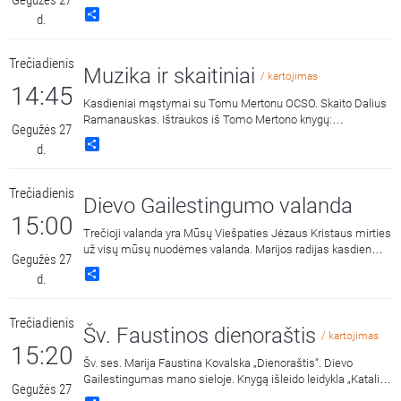
Gegužės 27
Share
d.
Trečiadienis
Muzika ir skaitiniai
/ kartojimas
14:45
Kasdieniai mąstymai su Tomu Mertonu OCSO. Skaito Dalius
Ramanauskas. Ištraukos iš Tomo Mertono knygų:
Gegužės 27
„Septynaukštis kalnas“, išleido „Katalikų pasaulio leidiniai“,
Share
d.
2011 m. ir „Jonos ženklas“, išleido „Katalikų pasaulio leidiniai“,
2015 m.
Trečiadienis
Dievo Gailestingumo valanda
15:00
Trečioji valanda yra Mūsų Viešpaties Jėzaus Kristaus mirties
už visų mūsų nuodėmes valanda. Marijos radijas kasdien
Gegužės 27
15:00 ir 3:00 kviečia melstis drauge kalbant Dievo
Share
d.
Gailestingumo vainikėlį ir litaniją bei pasiklausyti ištraukų iš
šv. Faustinos dienoraščio. 15:00 malda transliuojama iš
Dievo Gailestingumo šventovės Vilniuje, kur saugomas ir
Trečiadienis
gerbiamas Gailestingojo Jėzaus paveikslas, nutapytas pagal
Šv. Faustinos dienoraštis
/ kartojimas
šv. Faustinos regėjimus.
15:20
Šv. ses. Marija Faustina Kovalska „Dienoraštis“. Dievo
Gailestingumas mano sieloje. Knygą išleido leidykla „Katalikų
Gegužės 27
pasaulio leidiniai“, 2014 m.