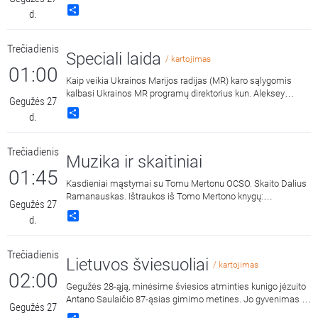
Share
d.
Trečiadienis
Speciali laida
/ kartojimas
01:00
Kaip veikia Ukrainos Marijos radijas (MR) karo sąlygomis
kalbasi Ukrainos MR programų direktorius kun. Aleksey
Gegužės 27
Samsonov ir Lietuvos Marijos radijo prezidentė Egidija
Share
d.
Vaicekauskienė.
Trečiadienis
Muzika ir skaitiniai
01:45
Kasdieniai mąstymai su Tomu Mertonu OCSO. Skaito Dalius
Ramanauskas. Ištraukos iš Tomo Mertono knygų:
Gegužės 27
„Septynaukštis kalnas“, išleido „Katalikų pasaulio leidiniai“,
Share
d.
2011 m. ir „Jonos ženklas“, išleido „Katalikų pasaulio leidiniai“,
2015 m.
Trečiadienis
Lietuvos šviesuoliai
/ kartojimas
02:00
Gegužės 28-ąją, minėsime šviesios atminties kunigo jėzuito
Antano Saulaičio 87-ąsias gimimo metines. Jo gyvenimas ir
Gegužės 27
tarnystė driekėsi per kelis žemynus. Jis buvo laukiamas