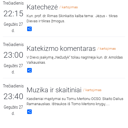
Jurkštas.
Trečiadienis
Katechezė
/ kartojimas
22:15
Kun. prof. dr. Rimas Skinkaitis kalba tema: Jėzus - tikras
Dievas ir tikras žmogus.
Gegužės 27
Share
d.
Trečiadienis
Katekizmo komentaras
/ kartojimas
23:00
V Dievo įsakymą „Nežudyk“ toliau nagrinėja kun. dr. Arnoldas
Valkauskas.
Gegužės 27
Share
d.
Trečiadienis
Muzika ir skaitiniai
/ kartojimas
23:40
Kasdieniai mąstymai su Tomu Mertonu OCSO. Skaito Dalius
Ramanauskas. Ištraukos iš Tomo Mertono knygų:
Gegužės 27
„Septynaukštis kalnas“, išleido „Katalikų pasaulio leidiniai“,
Share
d.
2011 m. ir „Jonos ženklas“, išleido „Katalikų pasaulio leidiniai“,
2015 m.