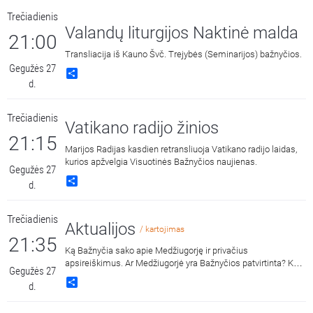
Trečiadienis
Valandų liturgijos Naktinė malda
21:00
Transliacija iš Kauno Švč. Trejybės (Seminarijos) bažnyčios.
Gegužės 27
Share
d.
Trečiadienis
Vatikano radijo žinios
21:15
Marijos Radijas kasdien retransliuoja Vatikano radijo laidas,
kurios apžvelgia Visuotinės Bažnyčios naujienas.
Gegužės 27
Share
d.
Trečiadienis
Aktualijos
/ kartojimas
21:35
Ką Bažnyčia sako apie Medžiugorję ir privačius
apsireiškimus. Ar Medžiugorjė yra Bažnyčios patvirtinta? Ką
Gegužės 27
Dievo Motina, anot regėtojų, kalba savo naujausioje gegužės
Share
d.
25-osios žinioje žmonijai? Šiuos ir kitus klausimus laidoje
aptaria Jurbarko Švč. Trejybės parapijos vikaras kun. Sigitas