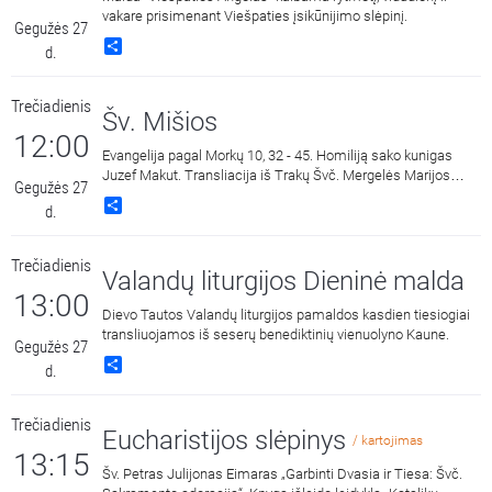
vakare prisimenant Viešpaties įsikūnijimo slėpinį.
Gegužės 27
Share
d.
Trečiadienis
Šv. Mišios
12:00
Evangelija pagal Morkų 10, 32 - 45. Homiliją sako kunigas
Juzef Makut. Transliacija iš Trakų Švč. Mergelės Marijos
Gegužės 27
Apsilankymo bazilikos.
Share
d.
Trečiadienis
Valandų liturgijos Dieninė malda
13:00
Dievo Tautos Valandų liturgijos pamaldos kasdien tiesiogiai
transliuojamos iš seserų benediktinių vienuolyno Kaune.
Gegužės 27
Share
d.
Trečiadienis
Eucharistijos slėpinys
/ kartojimas
13:15
Šv. Petras Julijonas Eimaras „Garbinti Dvasia ir Tiesa: Švč.