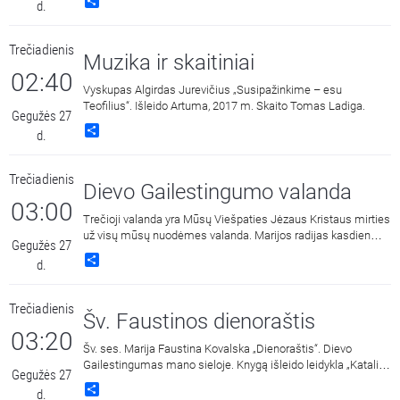
Share
d.
Marijos radijo laidų svečias. Šioje laidoje
Reginos Statkuvienės pokalbis, įrašytas 2023 metais,
kuriame su kun. Antanu Saulaičiu kalbama apie Tvirtumo
Trečiadienis
dorybę.
Muzika ir skaitiniai
02:40
Vyskupas Algirdas Jurevičius „Susipažinkime – esu
Teofilius“. Išleido Artuma, 2017 m. Skaito Tomas Ladiga.
Gegužės 27
Share
d.
Trečiadienis
Dievo Gailestingumo valanda
03:00
Trečioji valanda yra Mūsų Viešpaties Jėzaus Kristaus mirties
už visų mūsų nuodėmes valanda. Marijos radijas kasdien
Gegužės 27
15:00 ir 3:00 kviečia melstis drauge kalbant Dievo
Share
d.
Gailestingumo vainikėlį ir litaniją bei pasiklausyti ištraukų iš
šv. Faustinos dienoraščio. 15:00 malda transliuojama iš
Dievo Gailestingumo šventovės Vilniuje, kur saugomas ir
Trečiadienis
gerbiamas Gailestingojo Jėzaus paveikslas, nutapytas pagal
Šv. Faustinos dienoraštis
šv. Faustinos regėjimus.
03:20
Šv. ses. Marija Faustina Kovalska „Dienoraštis“. Dievo
Gailestingumas mano sieloje. Knygą išleido leidykla „Katalikų
Gegužės 27
pasaulio leidiniai“, 2014 m.
Share
d.