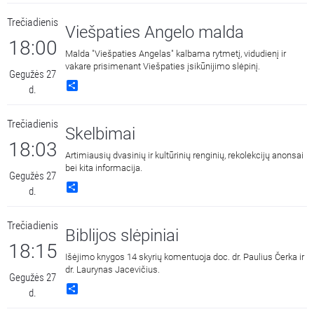
Trečiadienis
Viešpaties Angelo malda
18:00
Malda "Viešpaties Angelas" kalbama rytmetį, vidudienį ir
vakare prisimenant Viešpaties įsikūnijimo slėpinį.
Gegužės 27
Share
d.
Trečiadienis
Skelbimai
18:03
Artimiausių dvasinių ir kultūrinių renginių, rekolekcijų anonsai
bei kita informacija.
Gegužės 27
Share
d.
Trečiadienis
Biblijos slėpiniai
18:15
Išėjimo knygos 14 skyrių komentuoja doc. dr. Paulius Čerka ir
dr. Laurynas Jacevičius.
Gegužės 27
Share
d.