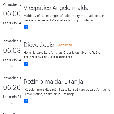
Pirmadienis
Viešpaties Angelo malda
06:00
Malda „Viešpaties Angelas“ kalbama rytmetį, vidudienį ir
vakare prisimenant Viešpaties Įsikūnijimo slėpinį.
Lapkričio 24
Share
d.
Pirmadienis
Dievo žodis
/ kartojimas
06:03
Homiliją sako kun. Antanas Grabnickas. Švento Rašto
skaitinius skaito Vilius Kaminskas.
Lapkričio 24
Share
d.
Pirmadienis
Rožinio malda. Litanija
06:20
"Kasdien melskitės rožinį už taiką ir už karo pabaigą", - ragino
Dievo Motina, apsireiškusi Fatimoje.
Lapkričio 24
Share
d.