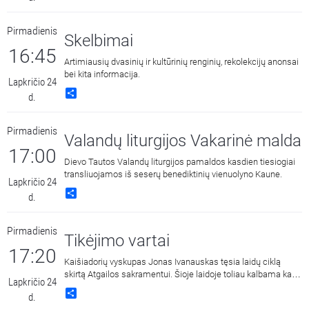
Pirmadienis
Skelbimai
16:45
Artimiausių dvasinių ir kultūrinių renginių, rekolekcijų anonsai
bei kita informacija.
Lapkričio 24
Share
d.
Pirmadienis
Valandų liturgijos Vakarinė malda
17:00
Dievo Tautos Valandų liturgijos pamaldos kasdien tiesiogiai
transliuojamos iš seserų benediktinių vienuolyno Kaune.
Lapkričio 24
Share
d.
Pirmadienis
Tikėjimo vartai
17:20
Kaišiadorių vyskupas Jonas Ivanauskas tęsia laidų ciklą
skirtą Atgailos sakramentui. Šioje laidoje toliau kalbama kaip
Lapkričio 24
Bažnyčia supranta nuodėmę? (8 laida)
Share
d.