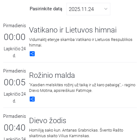
Pasirinkite datą
Pirmadienis
Vatikano ir Lietuvos himnai
00:00
Vidurnaktį eteryje skamba Vatikano ir Lietuvos Respublikos
himnai.
Lapkričio 24
Share
d.
Pirmadienis
Rožinio malda
00:05
"Kasdien melskitės rožinį už taiką ir už karo pabaigą", - ragino
Dievo Motina, apsireiškusi Fatimoje.
Lapkričio 24
Share
d.
Pirmadienis
Dievo žodis
00:40
Homiliją sako kun. Antanas Grabnickas. Švento Rašto
skaitinius skaito Vilius Kaminskas.
Lapkričio 24