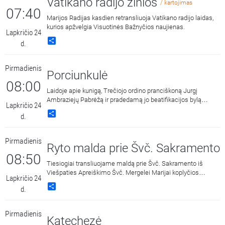
Vatikano radijo žinios
/ kartojimas
07:40
Marijos Radijas kasdien retransliuoja Vatikano radijo laidas,
kurios apžvelgia Visuotinės Bažnyčios naujienas.
Lapkričio 24
Share
d.
Pirmadienis
Porciunkulė
08:00
Laidoje apie kunigą, Trečiojo ordino pranciškoną Jurgį
Ambraziejų Pabrėžą ir pradedamą jo beatifikacijos bylą
Lapkričio 24
pasakoja Panevėžio vyskupijos kurijos kancleris,
Share
d.
postulatorius kun. Vitalijus Kodis ir Lietuvos pasauliečių
pranciškonų ordino nacionalinė viceministrė Nijolė Raudytė
OFS. Rubrikoje „Jurgio Ambraziejaus Pabrėžos žinia“ tęsiama
Pirmadienis
pažintis su J. A. Pabrėžos dvasiniu palikimu, taip vadinamais
Ryto malda prie Švč. Sakramento
Ryžtais. Rubrikoje „Laudato si“ Kūrinijos giesmės ištrauką
08:50
apmąsto Šv. Elzbietos seserų kongregacijos Lietuvoje
Tiesiogiai transliuojame maldą prie Švč. Sakramento iš
vyresnioji ses. Jolanta Falat CSSE. Laidą rengia
Viešpaties Apreiškimo Švč. Mergelei Marijai koplyčios
Lapkričio 24
Pranciškoniškoji šeima Lietuvoje.
Marijos radijuje Kaune.
Share
d.
Pirmadienis
Katechezė