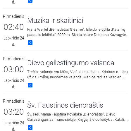
Share
d.
Saulius Bužauskas.
Pirmadienis
Muzika ir skaitiniai
02:40
Franz Werfel „Bernadetos Giesmė“. Išleido leidykla „Katalikų
pasaulio leidiniai“, 2020 m. Skaito aktorė Doloresa Kazragytė.
Lapkričio 24
Share
d.
Pirmadienis
Dievo gailestingumo valanda
03:00
Trečioji valanda yra Mūsų Viešpaties Jėzaus Kristaus mirties
už visų mūsų nuodėmes valanda. Marijos radijas kasdien
Lapkričio 24
15:00 ir 3:00 kviečia melstis drauge kalbant Dievo
Share
d.
Gailestingumo vainikėlį ir litaniją bei pasiklausyti ištraukų iš
šv. Faustinos dienoraščio. 15:00 malda transliuojama iš
Dievo Gailestingumo šventovės Vilniuje, kur saugomas ir
Pirmadienis
gerbiamas Gailestingojo Jėzaus paveikslas, nutapytas pagal
Šv. Faustinos dienoraštis
šv. Faustinos regėjimus.
03:20
Šv. ses. Marija Faustina Kovalska „Dienoraštis“. Dievo
Gailestingumas mano sieloje. Knygą išleido leidykla „Katalikų
Lapkričio 24
pasaulio leidiniai“, 2014 m.
Share
d.