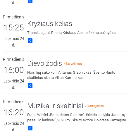
Share
d.
Pirmadienis
Kryžiaus kelias
15:25
Transliacija iš Prienų Kristaus Apsireiškimo bažnyčios.
Lapkričio 24
Share
d.
Pirmadienis
Dievo žodis
/ kartojimas
16:00
Homiliją sako kun. Antanas Grabnickas. Švento Rašto
skaitinius skaito Vilius Kaminskas.
Lapkričio 24
Share
d.
Pirmadienis
Muzika ir skaitiniai
/ kartojimas
16:20
Franz Werfel „Bernadetos Giesmė“. Išleido leidykla „Katalikų
pasaulio leidiniai“, 2020 m. Skaito aktorė Doloresa Kazragytė.
Lapkričio 24
Share
d.