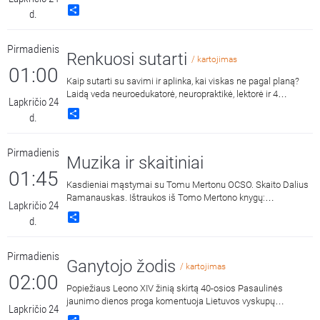
Share
d.
Pirmadienis
Renkuosi sutarti
/ kartojimas
01:00
Kaip sutarti su savimi ir aplinka, kai viskas ne pagal planą?
Laidą veda neuroedukatorė, neuropraktikė, lektorė ir 4
Lapkričio 24
sunų mama Joana Cironkaitė.
Share
d.
Pirmadienis
Muzika ir skaitiniai
01:45
Kasdieniai mąstymai su Tomu Mertonu OCSO. Skaito Dalius
Ramanauskas. Ištraukos iš Tomo Mertono knygų:
Lapkričio 24
„Septynaukštis kalnas“, išleido „Katalikų pasaulio leidiniai“,
Share
d.
2011 m. ir „Jonos ženklas“, išleido „Katalikų pasaulio leidiniai“,
2015 m.
Pirmadienis
Ganytojo žodis
/ kartojimas
02:00
Popiežiaus Leono XIV žinią skirtą 40-osios Pasaulinės
jaunimo dienos proga komentuoja Lietuvos vyskupų
Lapkričio 24
konferencijos Jaunimo reikalų tarybos pirmininkas vyskupas