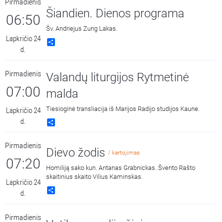
Pirmadienis
Šiandien. Dienos programa
06:50
Šv. Andriejus Zung Lakas.
Lapkričio 24
Share
d.
Pirmadienis
Valandų liturgijos Rytmetinė
07:00
malda
Tiesioginė transliacija iš Marijos Radijo studijos Kaune.
Lapkričio 24
d.
Share
Pirmadienis
Dievo žodis
/ kartojimas
07:20
Homiliją sako kun. Antanas Grabnickas. Švento Rašto
skaitinius skaito Vilius Kaminskas.
Lapkričio 24
Share
d.
Pirmadienis