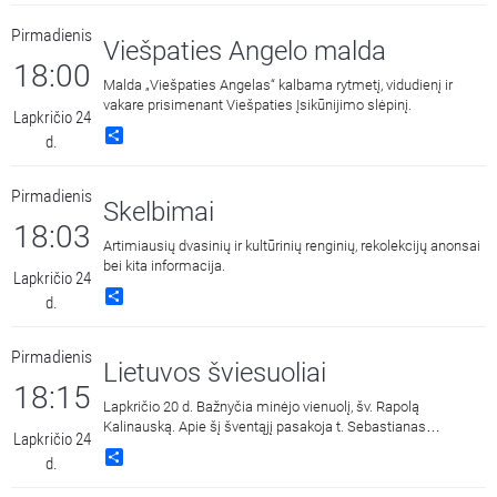
Pirmadienis
Viešpaties Angelo malda
18:00
Malda „Viešpaties Angelas“ kalbama rytmetį, vidudienį ir
vakare prisimenant Viešpaties Įsikūnijimo slėpinį.
Lapkričio 24
Share
d.
Pirmadienis
Skelbimai
18:03
Artimiausių dvasinių ir kultūrinių renginių, rekolekcijų anonsai
bei kita informacija.
Lapkričio 24
Share
d.
Pirmadienis
Lietuvos šviesuoliai
18:15
Lapkričio 20 d. Bažnyčia minėjo vienuolį, šv. Rapolą
Kalinauską. Apie šį šventąjį pasakoja t. Sebastianas
Lapkričio 24
OCD. Įrašas iš Kauno Šv. Kryžiaus (karmelitų) bažnyčios.
Share
d.