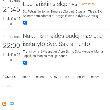
Pirmadienis
Eucharistinis slėpinys
/ kartojimas
21:45
Šv. Petras Julijonas Eimaras „Garbinti Dvasia ir Tiesa: Švč.
Sakramento adoracija“. Knygą išleido leidykla „Katalikų
Lapkričio 24
pasaulio leidiniai“ 2018 metais. Skaito Vilius Kaminskas.
Share
d.
Naktinis maldos budėjimas prie
Pirmadienis
išstatyto Švč. Sakramento
22:00
Transliacija iš Viešpaties Apreiškimo Švč. Mergelei Marijai
Lapkričio 24
koplyčios Marijos radijuje Kaune.
d.
Share
ŠIANDIEN
08.07
08.08
08.09
08.10
08.11
08.12
08.13
RSS