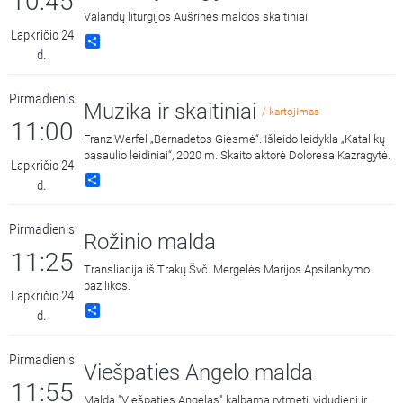
10:45
Valandų liturgijos Aušrinės maldos skaitiniai.
Lapkričio 24
Share
d.
Pirmadienis
Muzika ir skaitiniai
/ kartojimas
11:00
Franz Werfel „Bernadetos Giesmė“. Išleido leidykla „Katalikų
pasaulio leidiniai“, 2020 m. Skaito aktorė Doloresa Kazragytė.
Lapkričio 24
Share
d.
Pirmadienis
Rožinio malda
11:25
Transliacija iš Trakų Švč. Mergelės Marijos Apsilankymo
bazilikos.
Lapkričio 24
Share
d.
Pirmadienis
Viešpaties Angelo malda
11:55
Malda "Viešpaties Angelas" kalbama rytmetį, vidudienį ir