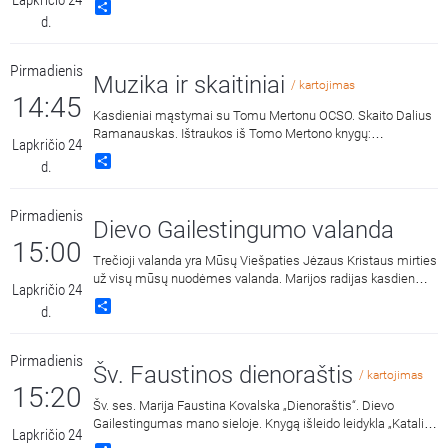
Lapkričio 24
Share
d.
Pirmadienis
Muzika ir skaitiniai
/ kartojimas
14:45
Kasdieniai mąstymai su Tomu Mertonu OCSO. Skaito Dalius
Ramanauskas. Ištraukos iš Tomo Mertono knygų:
Lapkričio 24
„Septynaukštis kalnas“, išleido „Katalikų pasaulio leidiniai“,
Share
d.
2011 m. ir „Jonos ženklas“, išleido „Katalikų pasaulio leidiniai“,
2015 m.
Pirmadienis
Dievo Gailestingumo valanda
15:00
Trečioji valanda yra Mūsų Viešpaties Jėzaus Kristaus mirties
už visų mūsų nuodėmes valanda. Marijos radijas kasdien
Lapkričio 24
15:00 ir 3:00 kviečia melstis drauge kalbant Dievo
Share
d.
Gailestingumo vainikėlį ir litaniją bei pasiklausyti ištraukų iš
šv. Faustinos dienoraščio. 15:00 malda transliuojama iš
Dievo Gailestingumo šventovės Vilniuje, kur saugomas ir
Pirmadienis
gerbiamas Gailestingojo Jėzaus paveikslas, nutapytas pagal
Šv. Faustinos dienoraštis
/ kartojimas
šv. Faustinos regėjimus.
15:20
Šv. ses. Marija Faustina Kovalska „Dienoraštis“. Dievo
Gailestingumas mano sieloje. Knygą išleido leidykla „Katalikų
Lapkričio 24
pasaulio leidiniai“, 2014 m.