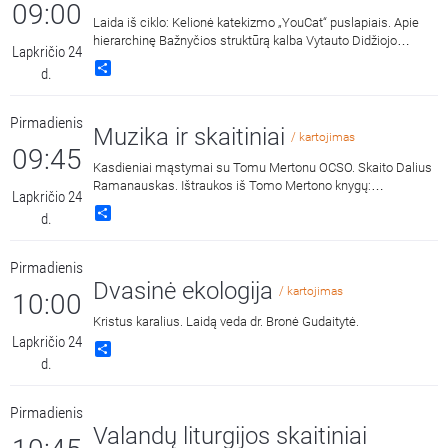
09:00
Laida iš ciklo: Kelionė katekizmo „YouCat“ puslapiais. Apie
hierarchinę Bažnyčios struktūrą kalba Vytauto Didžiojo
Lapkričio 24
universiteto Katalikų teologijos fakulteto dėstytojas, dr.
Share
d.
Artūras Lukaševičius.
Pirmadienis
Muzika ir skaitiniai
/ kartojimas
09:45
Kasdieniai mąstymai su Tomu Mertonu OCSO. Skaito Dalius
Ramanauskas. Ištraukos iš Tomo Mertono knygų:
Lapkričio 24
„Septynaukštis kalnas“, išleido „Katalikų pasaulio leidiniai“,
Share
d.
2011 m. ir „Jonos ženklas“, išleido „Katalikų pasaulio leidiniai“,
2015 m.
Pirmadienis
Dvasinė ekologija
/ kartojimas
10:00
Kristus karalius. Laidą veda dr. Bronė Gudaitytė.
Lapkričio 24
Share
d.
Pirmadienis
Valandų liturgijos skaitiniai