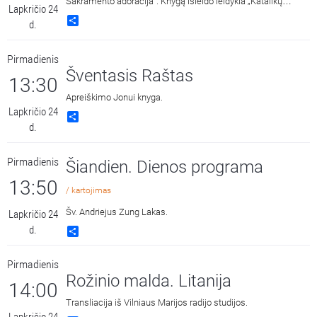
Sakramento adoracija“. Knygą išleido leidykla „Katalikų
Lapkričio 24
pasaulio leidiniai“ 2018 metais. Skaito Vilius Kaminskas.
Share
d.
Pirmadienis
Šventasis Raštas
13:30
Apreiškimo Jonui knyga.
Lapkričio 24
Share
d.
Pirmadienis
Šiandien. Dienos programa
13:50
/ kartojimas
Šv. Andriejus Zung Lakas.
Lapkričio 24
d.
Share
Pirmadienis
Rožinio malda. Litanija
14:00
Transliacija iš Vilniaus Marijos radijo studijos.