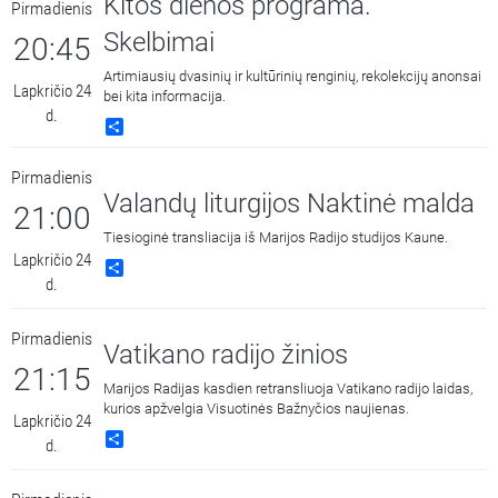
Kitos dienos programa.
Pirmadienis
dalyvėmis Audrone Mažlekiene ir Gabriele Butkute. Laidą
veda Lietuvos Carito komunikacijos koordinatorė Ieva
Skelbimai
20:45
Urbonaitė.
Artimiausių dvasinių ir kultūrinių renginių, rekolekcijų anonsai
Lapkričio 24
bei kita informacija.
d.
Share
Pirmadienis
Valandų liturgijos Naktinė malda
21:00
Tiesioginė transliacija iš Marijos Radijo studijos Kaune.
Lapkričio 24
Share
d.
Pirmadienis
Vatikano radijo žinios
21:15
Marijos Radijas kasdien retransliuoja Vatikano radijo laidas,
kurios apžvelgia Visuotinės Bažnyčios naujienas.
Lapkričio 24
Share
d.