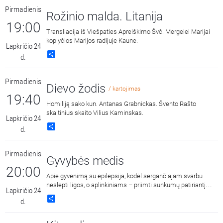
Pirmadienis
Rožinio malda. Litanija
19:00
Transliacija iš Viešpaties Apreiškimo Švč. Mergelei Marijai
koplyčios Marijos radijuje Kaune.
Lapkričio 24
Share
d.
Pirmadienis
Dievo žodis
/ kartojimas
19:40
Homiliją sako kun. Antanas Grabnickas. Švento Rašto
skaitinius skaito Vilius Kaminskas.
Lapkričio 24
Share
d.
Pirmadienis
Gyvybės medis
20:00
Apie gyvenimą su epilepsija, kodėl sergančiajam svarbu
neslėpti ligos, o aplinkiniams – priimti sunkumų patiriantį
Lapkričio 24
žmogų ir ne nuvertinti, o padėti jam skleistis. Laidoje
Share
d.
dalyvauja epilepsijos srityje tyrimus vykdančia socialinių
mokslų ir edukologijos daktare Jurgita Tuitaite ir Carito
Epilepsijos psichosocialinio konsultavimo centro Kaune