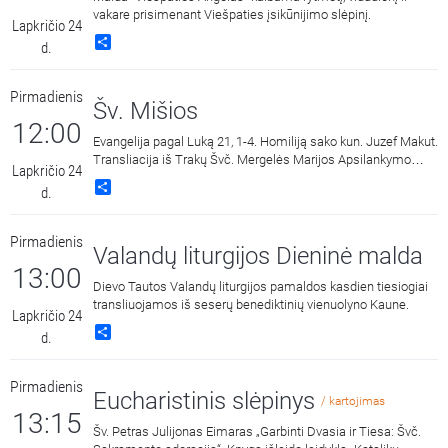
vakare prisimenant Viešpaties įsikūnijimo slėpinį.
Lapkričio 24
Share
d.
Pirmadienis
Šv. Mišios
12:00
Evangelija pagal Luką 21, 1-4. Homiliją sako kun. Juzef Makut.
Transliacija iš Trakų Švč. Mergelės Marijos Apsilankymo
Lapkričio 24
bazilikos.
Share
d.
Pirmadienis
Valandų liturgijos Dieninė malda
13:00
Dievo Tautos Valandų liturgijos pamaldos kasdien tiesiogiai
transliuojamos iš seserų benediktinių vienuolyno Kaune.
Lapkričio 24
Share
d.
Pirmadienis
Eucharistinis slėpinys
/ kartojimas
13:15
Šv. Petras Julijonas Eimaras „Garbinti Dvasia ir Tiesa: Švč.