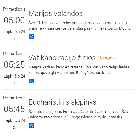
Pirmadienis
Marijos valandos
05:00
Švč. M. Marijos valandos yra giedamos vienu metu, bet jų
prasmė - visas dienos valandas paskirti Nekaltosios Motinos
Lapkričio 24
šlovei.
Share
d.
Pirmadienis
Vatikano radijo žinios
/ kartojimas
05:25
Marijos Radijas kasdien retransliuoja Vatikano radijo laidas,
kurios apžvelgia Visuotinės Bažnyčios naujienas.
Lapkričio 24
Share
d.
Pirmadienis
Eucharistinis slėpinys
05:45
Šv. Petras Julijonas Eimaras „Garbinti Dvasia ir Tiesa: Švč.
Sakramento adoracija“. Knygą išleido leidykla „Katalikų
Lapkričio 24
pasaulio leidiniai“ 2018 metais. Skaito Vilius Kaminskas.
Share
d.