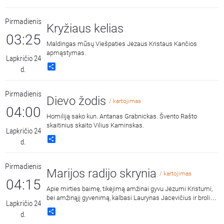
Pirmadienis
Kryžiaus kelias
03:25
Maldingas mūsų Viešpaties Jėzaus Kristaus Kančios
apmąstymas.
Lapkričio 24
Share
d.
Pirmadienis
Dievo žodis
/ kartojimas
04:00
Homiliją sako kun. Antanas Grabnickas. Švento Rašto
skaitinius skaito Vilius Kaminskas.
Lapkričio 24
Share
d.
Pirmadienis
Marijos radijo skrynia
/ kartojimas
04:15
Apie mirties baimę, tikėjimą amžinai gyvu Jėzumi Kristumi,
bei amžinąjį gyvenimą, kalbasi Laurynas Jacevičius ir brolis
Lapkričio 24
kunigas Gediminas Numgaudis OFM. Laidos įrašas darytas
Share
d.
2023 metais Pakūtuvėnų Pranciškonų vienuolyne.