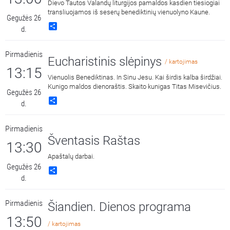
Dievo Tautos Valandų liturgijos pamaldos kasdien tiesiogiai
transliuojamos iš seserų benediktinių vienuolyno Kaune.
Gegužės 26
Share
d.
Pirmadienis
Eucharistinis slėpinys
/ kartojimas
13:15
Vienuolis Benediktinas. In Sinu Jesu. Kai širdis kalba širdžiai.
Kunigo maldos dienoraštis. Skaito kunigas Titas Misevičius.
Gegužės 26
Share
d.
Pirmadienis
Šventasis Raštas
13:30
Apaštalų darbai.
Gegužės 26
Share
d.
Pirmadienis
Šiandien. Dienos programa
13:50
/ kartojimas