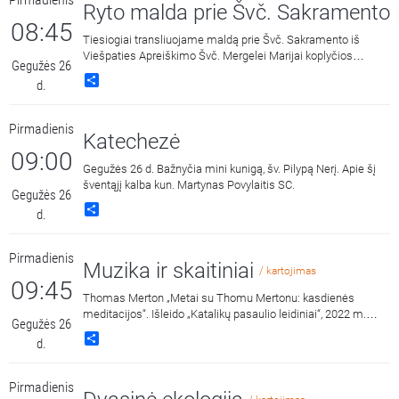
Ryto malda prie Švč. Sakramento
08:45
Tiesiogiai transliuojame maldą prie Švč. Sakramento iš
Viešpaties Apreiškimo Švč. Mergelei Marijai koplyčios
Gegužės 26
Marijos radijuje Kaune.
Share
d.
Pirmadienis
Katechezė
09:00
Gegužės 26 d. Bažnyčia mini kunigą, šv. Pilypą Nerį. Apie šį
šventąjį kalba kun. Martynas Povylaitis SC.
Gegužės 26
Share
d.
Pirmadienis
Muzika ir skaitiniai
/ kartojimas
09:45
Thomas Merton „Metai su Thomu Mertonu: kasdienės
meditacijos“. Išleido „Katalikų pasaulio leidiniai“, 2022 m.
Gegužės 26
Skaito Dalius Ramanauskas.
Share
d.
Pirmadienis