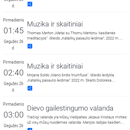
Share
d.
Pirmadienis
Muzika ir skaitiniai
01:45
Thomas Merton „Metai su Thomu Mertonu: kasdienės
meditacijos“. Išleido „Katalikų pasaulio leidiniai“, 2022 m.
Gegužės 26
Skaito Dalius Ramanauskas.
Share
d.
Pirmadienis
Muzika ir skaitiniai
02:40
Mirjana Soldo „Mano širdis triumfuos". Išleido leidykla
„Katalikų pasaulio leidiniai“ 2022 m. Skaito Doloresa
Gegužės 26
Kazragytė.
Share
d.
Pirmadienis
Dievo gailestingumo valanda
03:00
Trečioji valanda yra Mūsų Viešpaties Jėzaus Kristaus mirties
už visų mūsų nuodėmes valanda. Marijos radijas kasdien
Gegužės 26
15:00 ir 3:00 kviečia melstis drauge kalbant Dievo