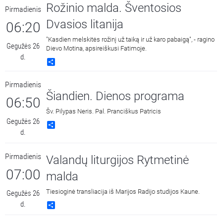
Rožinio malda. Šventosios
Pirmadienis
Dvasios litanija
06:20
"Kasdien melskitės rožinį už taiką ir už karo pabaigą", - ragino
Gegužės 26
Dievo Motina, apsireiškusi Fatimoje.
d.
Share
Pirmadienis
Šiandien. Dienos programa
06:50
Šv. Pilypas Neris. Pal. Pranciškus Patricis
Gegužės 26
Share
d.
Pirmadienis
Valandų liturgijos Rytmetinė
07:00
malda
Tiesioginė transliacija iš Marijos Radijo studijos Kaune.
Gegužės 26
d.
Share