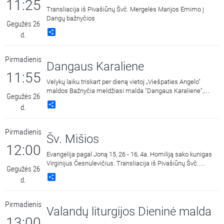
11:25
Transliacija iš Pivašiūnų Švč. Mergelės Marijos Ėmimo į
Dangų bažnyčios
Gegužės 26
Share
d.
Pirmadienis
Dangaus Karaliene
11:55
Velykų laiku triskart per dieną vietoj „Viešpaties Angelo"
maldos Bažnyčia meldžiasi malda "Dangaus Karaliene",
Gegužės 26
drauge su Įsikūnijusio Žodžio Gimdytoja džiaugdamasi ir
Share
d.
skelbdama Jo prisikėlimą iš numirusių.
Pirmadienis
Šv. Mišios
12:00
Evangelija pagal Joną 15, 26 - 16, 4a. Homiliją sako kunigas
Virginijus Česnulevičius. Transliacija iš Pivašiūnų Švč.
Gegužės 26
Mergelės Marijos Ėmimo į Dangų bažnyčios.
Share
d.
Pirmadienis
Valandų liturgijos Dieninė malda
13:00