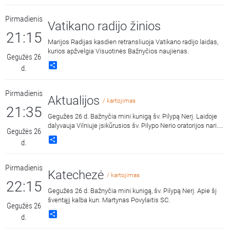
Pirmadienis
Vatikano radijo žinios
21:15
Marijos Radijas kasdien retransliuoja Vatikano radijo laidas,
kurios apžvelgia Visuotinės Bažnyčios naujienas.
Gegužės 26
Share
d.
Pirmadienis
Aktualijos
/ kartojimas
21:35
Gegužės 26 d. Bažnyčia mini kunigą šv. Pilypą Nerį. Laidoje
dalyvauja Vilniuje įsikūrusios šv. Pilypo Nerio oratorijos nariai
Gegužės 26
- kun. Algirdas Toliatas ir kun. Žydrius Kuzinas.
Share
d.
Pirmadienis
Katechezė
/ kartojimas
22:15
Gegužės 26 d. Bažnyčia mini kunigą, šv. Pilypą Nerį. Apie šį
šventąjį kalba kun. Martynas Povylaitis SC.
Gegužės 26
Share
d.