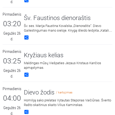
Share
d.
Gailestingumo vainikėlį ir litaniją bei pasiklausyti ištraukų iš
šv. Faustinos dienoraščio. 15:00 malda transliuojama iš
Dievo Gailestingumo šventovės Vilniuje, kur saugomas ir
Pirmadienis
gerbiamas Gailestingojo Jėzaus paveikslas, nutapytas pagal
Šv. Faustinos dienoraštis
šv. Faustinos regėjimus.
03:20
Šv. ses. Marija Faustina Kovalska „Dienoraštis“. Dievo
Gailestingumas mano sieloje. Knygą išleido leidykla „Katalikų
Gegužės 26
pasaulio leidiniai“, 2014 m.
Share
d.
Pirmadienis
Kryžiaus kelias
03:25
Maldingas mūsų Viešpaties Jėzaus Kristaus Kančios
apmąstymas.
Gegužės 26
Share
d.
Pirmadienis
Dievo žodis
/ kartojimas
04:00
Homiliją sako prelatas Vytautas Steponas Vaičiūnas. Švento
Rašto skaitinius skaito Vilius Kaminskas.
Gegužės 26
Share
d.