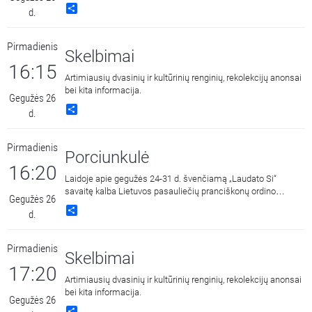
Share
d.
Pirmadienis
Skelbimai
16:15
Artimiausių dvasinių ir kultūrinių renginių, rekolekcijų anonsai
bei kita informacija.
Gegužės 26
Share
d.
Pirmadienis
Porciunkulė
16:20
Laidoje apie gegužės 24-31 d. švenčiamą „Laudato Si“
savaitę kalba Lietuvos pasauliečių pranciškonų ordino
Gegužės 26
nacionalinė ugdymo magistrė Kristina Petrutytė OFS.
Share
d.
Rubrikoje „Pranciškonų kalendorius“ pristatomas šv.
Bernardinas Sienietis, „Pranciškus ir pasaulis“ – šlovinimo
giesmės konkursas, br. Adam Dunst OFM Conv primicijos ir
Pirmadienis
net dvejos rekolekcijos jaunimui. Rubrikoje „Jurgio
Skelbimai
Ambraziejaus Pabrėžos žinia“ tęsiama pažintis su šio kunigo,
17:20
Trečiojo ordino pranciškono dvasiniu palikimu, taip
Artimiausių dvasinių ir kultūrinių renginių, rekolekcijų anonsai
vadinamais Ryžtais. Rubrikoje „Laudato si“ Kūrinijos giesmės
bei kita informacija.
Gegužės 26
ištrauką apmąsto ses. Brigita Gramauskaitė FPS. Laidoje
Share