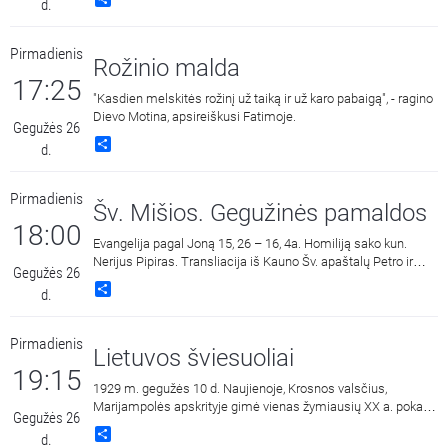
d.
skamba džiazo muzikanto Matthias Petzold OFS iš Vokietijos
muzikinių improvizacijų apie šv. Pranciškaus Asyžiečio
gyvenimą. Laidą rengia Pranciškoniškoji šeima Lietuvoje.
Pirmadienis
Rožinio malda
17:25
"Kasdien melskitės rožinį už taiką ir už karo pabaigą", - ragino
Dievo Motina, apsireiškusi Fatimoje.
Gegužės 26
Share
d.
Pirmadienis
Šv. Mišios. Gegužinės pamaldos
18:00
Evangelija pagal Joną 15, 26 – 16, 4a. Homiliją sako kun.
Nerijus Pipiras. Transliacija iš Kauno Šv. apaštalų Petro ir
Gegužės 26
Povilo arkikatedros bazilikos.
Share
d.
Pirmadienis
Lietuvos šviesuoliai
19:15
1929 m. gegužės 10 d. Naujienoje, Krosnos valsčius,
Marijampolės apskrityje gimė vienas žymiausių XX a. pokario
Gegužės 26
disidentų ir kovotojų už tikinčiųjų teises kun. Juozas
Share
d.
Zdebskis. Prisimenant šį Lietuvos šviesuolį kviečiame