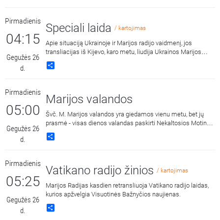
Pirmadienis
Speciali laida
/ kartojimas
04:15
Apie situaciją Ukrainoje ir Marijos radijo vaidmenį, jos
transliacijas iš Kijevo, karo metu, liudija Ukrainos Marijos
Gegužės 26
radijo direktorius kun. Aleksey Samsonov. Kalbina Liutauras
Share
d.
Serapinas. Laidos klausykitės ukrainiečių ir lietuvių kalbomis.
Iš ukrainiečių kalbos verčia Vasil Kapkan.
Pirmadienis
Marijos valandos
05:00
Švč. M. Marijos valandos yra giedamos vienu metu, bet jų
prasmė - visas dienos valandas paskirti Nekaltosios Motinos
Gegužės 26
šlovei.
Share
d.
Pirmadienis
Vatikano radijo žinios
/ kartojimas
05:25
Marijos Radijas kasdien retransliuoja Vatikano radijo laidas,
kurios apžvelgia Visuotinės Bažnyčios naujienas.
Gegužės 26
Share
d.