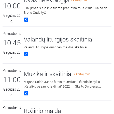
Dvasinė ekologija
/ kartojimas
10:00
„Dalijimąsis tuo kuo turime praturtina mus visus.“ Kalba dr.
Bronė Gudaitytė.
Gegužės 26
Share
d.
Pirmadienis
Valandų liturgijos skaitiniai
10:45
Valandų liturgijos Aušrinės maldos skaitiniai.
Gegužės 26
Share
d.
Pirmadienis
Muzika ir skaitiniai
/ kartojimas
11:00
Mirjana Soldo „Mano širdis triumfuos". Išleido leidykla
„Katalikų pasaulio leidiniai“ 2022 m. Skaito Doloresa
Gegužės 26
Kazragytė.
Share
d.
Pirmadienis
Rožinio malda