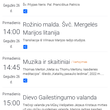
Šv. Pilypas Neris. Pal. Pranciškus Patricis
Gegužės 26
d.
Share
Pirmadienis
Rožinio malda. Švč. Mergelės
14:00
Marijos litanija
Transliacija iš Vilniaus Marijos radijo studijos.
Gegužės 26
d.
Share
Pirmadienis
Muzika ir skaitiniai
/ kartojimas
14:45
Thomas Merton „Metai su Thomu Mertonu: kasdienės
meditacijos“. Išleido „Katalikų pasaulio leidiniai“, 2022 m.
Gegužės 26
Skaito Dalius Ramanauskas.
Share
d.
Pirmadienis
Dievo Gailestingumo valanda
15:00
Trečioji valanda yra Mūsų Viešpaties Jėzaus Kristaus mirties
už visų mūsų nuodėmes valanda. Marijos radijas kasdien