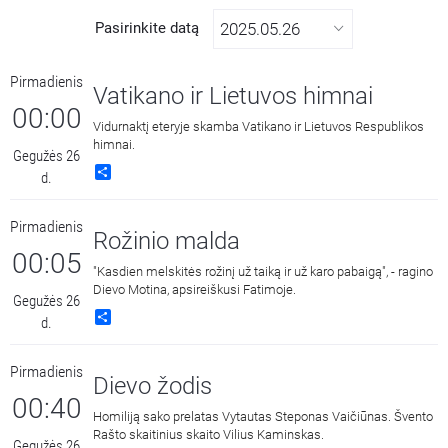
Pasirinkite datą
Pirmadienis
Vatikano ir Lietuvos himnai
00:00
Vidurnaktį eteryje skamba Vatikano ir Lietuvos Respublikos
himnai.
Gegužės 26
Share
d.
Pirmadienis
Rožinio malda
00:05
"Kasdien melskitės rožinį už taiką ir už karo pabaigą", - ragino
Dievo Motina, apsireiškusi Fatimoje.
Gegužės 26
Share
d.
Pirmadienis
Dievo žodis
00:40
Homiliją sako prelatas Vytautas Steponas Vaičiūnas. Švento
Rašto skaitinius skaito Vilius Kaminskas.
Gegužės 26