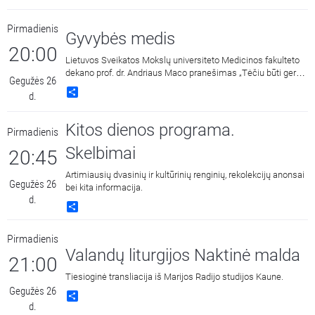
pasiklausyti laidos, kurioje kardinolo Sigito Tamkevičiaus ir
paties kunigo Juozo Zdebskio homilijos.
Pirmadienis
Gyvybės medis
20:00
Lietuvos Sveikatos Mokslų universiteto Medicinos fakulteto
dekano prof. dr. Andriaus Maco pranešimas „Tėčiu būti gera“
Gegužės 26
ir VDU Katalikų teologijos fakulteto prof. dr. kun. Andriaus
Share
d.
Narbekovo pranešimas „Negali būti meilės be vaikų, o vaikų -
be meilės“. Pranešimai skaityti mokslinėje-praktinėje
konferencijoje skirtoje Pasaulinei gyvybės dienai „Vaiko
Kitos dienos programa.
Pirmadienis
juokas išgelbės pasaulį.“
Skelbimai
20:45
Artimiausių dvasinių ir kultūrinių renginių, rekolekcijų anonsai
Gegužės 26
bei kita informacija.
d.
Share
Pirmadienis
Valandų liturgijos Naktinė malda
21:00
Tiesioginė transliacija iš Marijos Radijo studijos Kaune.
Gegužės 26
Share
d.