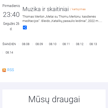
Pirmadienis
Muzika ir skaitiniai
/ kartojimas
23:40
Thomas Merton „Metai su Thomu Mertonu: kasdienės
meditacijos“. Išleido „Katalikų pasaulio leidiniai“, 2022 m.
Gegužės 26
Skaito Dalius Ramanauskas.
Share
d.
ŠIANDIEN
08.08
08.09
08.10
08.11
08.12
08.13
08.14
RSS
Mūsų draugai