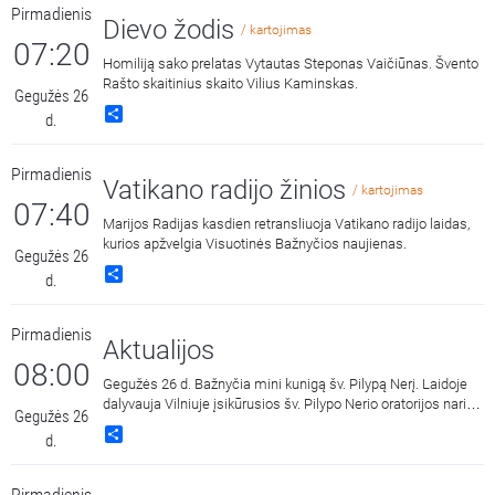
Pirmadienis
Dievo žodis
/ kartojimas
07:20
Homiliją sako prelatas Vytautas Steponas Vaičiūnas. Švento
Rašto skaitinius skaito Vilius Kaminskas.
Gegužės 26
Share
d.
Pirmadienis
Vatikano radijo žinios
/ kartojimas
07:40
Marijos Radijas kasdien retransliuoja Vatikano radijo laidas,
kurios apžvelgia Visuotinės Bažnyčios naujienas.
Gegužės 26
Share
d.
Pirmadienis
Aktualijos
08:00
Gegužės 26 d. Bažnyčia mini kunigą šv. Pilypą Nerį. Laidoje
dalyvauja Vilniuje įsikūrusios šv. Pilypo Nerio oratorijos nariai
Gegužės 26
- kun. Algirdas Toliatas ir kun. Žydrius Kuzinas.
Share
d.
Pirmadienis