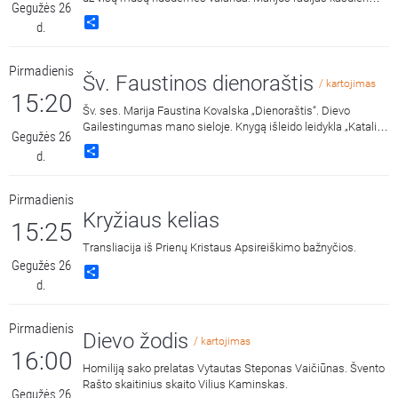
Gegužės 26
15:00 ir 3:00 kviečia melstis drauge kalbant Dievo
Share
d.
Gailestingumo vainikėlį ir litaniją bei pasiklausyti ištraukų iš
šv. Faustinos dienoraščio. 15:00 malda transliuojama iš
Dievo Gailestingumo šventovės Vilniuje, kur saugomas ir
Pirmadienis
gerbiamas Gailestingojo Jėzaus paveikslas, nutapytas pagal
Šv. Faustinos dienoraštis
/ kartojimas
šv. Faustinos regėjimus.
15:20
Šv. ses. Marija Faustina Kovalska „Dienoraštis“. Dievo
Gailestingumas mano sieloje. Knygą išleido leidykla „Katalikų
Gegužės 26
pasaulio leidiniai“, 2014 m.
Share
d.
Pirmadienis
Kryžiaus kelias
15:25
Transliacija iš Prienų Kristaus Apsireiškimo bažnyčios.
Gegužės 26
Share
d.
Pirmadienis
Dievo žodis
/ kartojimas
16:00
Homiliją sako prelatas Vytautas Steponas Vaičiūnas. Švento
Rašto skaitinius skaito Vilius Kaminskas.
Gegužės 26