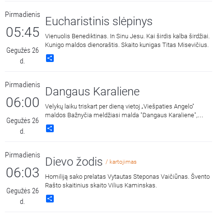
Pirmadienis
Eucharistinis slėpinys
05:45
Vienuolis Benediktinas. In Sinu Jesu. Kai širdis kalba širdžiai.
Kunigo maldos dienoraštis. Skaito kunigas Titas Misevičius.
Gegužės 26
Share
d.
Pirmadienis
Dangaus Karaliene
06:00
Velykų laiku triskart per dieną vietoj „Viešpaties Angelo"
maldos Bažnyčia meldžiasi malda "Dangaus Karaliene",
Gegužės 26
drauge su Įsikūnijusio Žodžio Gimdytoja džiaugdamasi ir
Share
d.
skelbdama Jo prisikėlimą iš numirusių.
Pirmadienis
Dievo žodis
/ kartojimas
06:03
Homiliją sako prelatas Vytautas Steponas Vaičiūnas. Švento
Rašto skaitinius skaito Vilius Kaminskas.
Gegužės 26
Share
d.