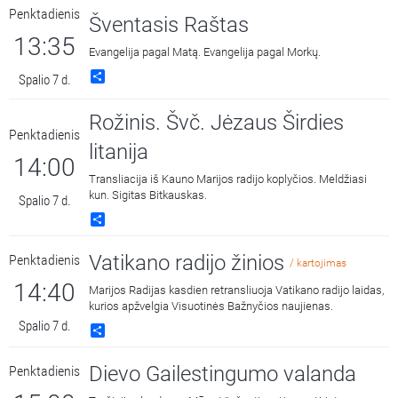
Penktadienis
Šventasis Raštas
13:35
Evangelija pagal Matą. Evangelija pagal Morkų.
Share
Spalio 7 d.
Rožinis. Švč. Jėzaus Širdies
Penktadienis
litanija
14:00
Transliacija iš Kauno Marijos radijo koplyčios. Meldžiasi
kun. Sigitas Bitkauskas.
Spalio 7 d.
Share
Vatikano radijo žinios
Penktadienis
/ kartojimas
14:40
Marijos Radijas kasdien retransliuoja Vatikano radijo laidas,
kurios apžvelgia Visuotinės Bažnyčios naujienas.
Spalio 7 d.
Share
Dievo Gailestingumo valanda
Penktadienis