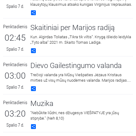
klausytojų klausimus atsako kunigas Virginijus Veprauskas.
Spalio 7 d.
Share
Skaitiniai per Marijos radiją
Penktadienis
02:45
Kun. Algirdas Toliatas „Tikra tik viltis“. Knygą išleido leidykla
„Tyto alba“ 2021 m. Skaito Tomas Ladiga.
Spalio 7 d.
Share
Dievo Gailestingumo valanda
Penktadienis
03:00
Trečioji valanda yra Mūsų Viešpaties Jėzaus Kristaus
mirties už visų mūsų nuodėmes valanda. Marijos radijas
kasdien 15:00 ir 3:00 kviečia melstis drauge kalbant Dievo
Spalio 7 d.
Share
Gailestingumo vainikėlį ir litaniją bei pasiklausyti ištraukų iš
šv. Faustinos dienoraščio. 15:00 malda transliuojama iš
Muzika
Penktadienis
Dievo Gailestingumo šventovės Vilniuje, kur saugomas ir
gerbiamas Gailestingojo Jėzaus paveikslas, nutapytas
03:20
"Nebūkite liūdni, nes džiugesys VIEŠPATYJE yra jūsų
pagal šv. Faustinos regėjimus.
stiprybė." (Neh 8,10)
Spalio 7 d.
Share