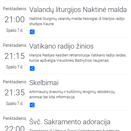
Valandų liturgijos Naktinė malda
Penktadienis
21:00
Naktinė liturginių valandų malda tiesiogiai iš Marijos radijo
studijos Kaune.
Spalio 7 d.
Share
Vatikano radijo žinios
Penktadienis
21:15
Marijos Radijas kasdien retransliuoja Vatikano radijo laidas,
kurios apžvelgia Visuotinės Bažnyčios naujienas.
Spalio 7 d.
Share
Skelbimai
Penktadienis
21:35
Artimiausių dvasinių ir kultūrinių renginių, rekolekcijų
anonsai bei kita informacija.
Spalio 7 d.
Share
Penktadienis
Švč. Sakramento adoracija
22:00
Transliacija iš Vilniaus Dievo Gailestingumo šventovės.