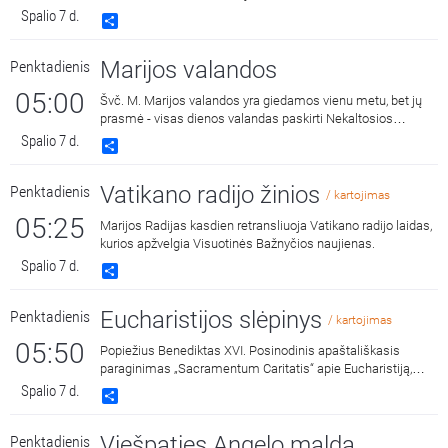
Spalio 7 d.
Share
Marijos valandos
Penktadienis
05:00
Švč. M. Marijos valandos yra giedamos vienu metu, bet jų
prasmė - visas dienos valandas paskirti Nekaltosios
Motinos šlovei.
Spalio 7 d.
Share
Vatikano radijo žinios
Penktadienis
/ kartojimas
05:25
Marijos Radijas kasdien retransliuoja Vatikano radijo laidas,
kurios apžvelgia Visuotinės Bažnyčios naujienas.
Spalio 7 d.
Share
Eucharistijos slėpinys
Penktadienis
/ kartojimas
05:50
Popiežius Benediktas XVI. Posinodinis apaštališkasis
paraginimas „Sacramentum Caritatis“ apie Eucharistiją,
Bažnyčios gyvenimo ir misijos versmę ir šaltinį. Skaito
Spalio 7 d.
Share
Laimis Krunglevičius.
Viešpaties Angelo malda
Penktadienis