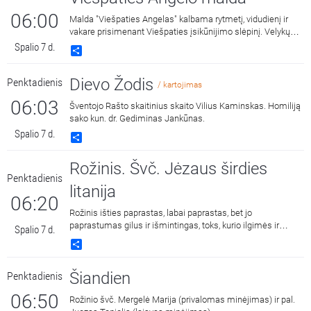
06:00
Malda "Viešpaties Angelas" kalbama rytmetį, vidudienį ir
vakare prisimenant Viešpaties įsikūnijimo slėpinį. Velykų
laiku triskart per dieną vietoj šios maldos Bažnyčia
Spalio 7 d.
Share
meldžiasi malda "Dangaus Karaliene", drauge su
Įsikūnijusio Žodžio Gimdytoja džiaugdamasi ir skelbdama
Dievo Žodis
Penktadienis
Jo prisikėlimą iš numirusių.
/ kartojimas
06:03
Šventojo Rašto skaitinius skaito Vilius Kaminskas. Homiliją
sako kun. dr. Gediminas Jankūnas.
Spalio 7 d.
Share
Rožinis. Švč. Jėzaus širdies
Penktadienis
litanija
06:20
Rožinis išties paprastas, labai paprastas, bet jo
paprastumas gilus ir išmintingas, toks, kurio ilgimės ir
Spalio 7 d.
kuriame randame ramybę.
Share
Šiandien
Penktadienis
06:50
Rožinio švč. Mergelė Marija (privalomas minėjimas) ir pal.