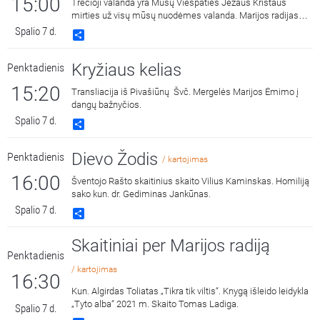
15:00
Trečioji valanda yra Mūsų Viešpaties Jėzaus Kristaus
mirties už visų mūsų nuodėmes valanda. Marijos radijas
kasdien 15:00 ir 3:00 kviečia melstis drauge kalbant Dievo
Spalio 7 d.
Share
Gailestingumo vainikėlį ir litaniją bei pasiklausyti ištraukų iš
šv. Faustinos dienoraščio. 15:00 malda transliuojama iš
Kryžiaus kelias
Penktadienis
Dievo Gailestingumo šventovės Vilniuje, kur saugomas ir
gerbiamas Gailestingojo Jėzaus paveikslas, nutapytas
15:20
Transliacija iš Pivašiūnų Švč. Mergelės Marijos Ėmimo į
pagal šv. Faustinos regėjimus.
dangų bažnyčios.
Spalio 7 d.
Share
Dievo Žodis
Penktadienis
/ kartojimas
16:00
Šventojo Rašto skaitinius skaito Vilius Kaminskas. Homiliją
sako kun. dr. Gediminas Jankūnas.
Spalio 7 d.
Share
Skaitiniai per Marijos radiją
Penktadienis
/ kartojimas
16:30
Kun. Algirdas Toliatas „Tikra tik viltis“. Knygą išleido leidykla
„Tyto alba“ 2021 m. Skaito Tomas Ladiga.
Spalio 7 d.