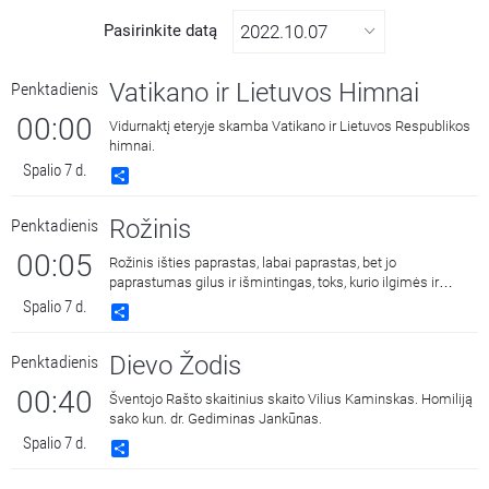
Pasirinkite datą
Vatikano ir Lietuvos Himnai
Penktadienis
00:00
Vidurnaktį eteryje skamba Vatikano ir Lietuvos Respublikos
himnai.
Spalio 7 d.
Share
Rožinis
Penktadienis
00:05
Rožinis išties paprastas, labai paprastas, bet jo
paprastumas gilus ir išmintingas, toks, kurio ilgimės ir
kuriame randame ramybę.
Spalio 7 d.
Share
Dievo Žodis
Penktadienis
00:40
Šventojo Rašto skaitinius skaito Vilius Kaminskas. Homiliją
sako kun. dr. Gediminas Jankūnas.
Spalio 7 d.
Share