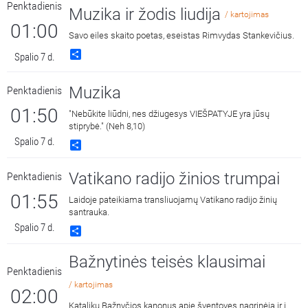
Penktadienis
Muzika ir žodis liudija
/ kartojimas
01:00
Savo eiles skaito poetas, eseistas Rimvydas Stankevičius.
Share
Spalio 7 d.
Muzika
Penktadienis
01:50
"Nebūkite liūdni, nes džiugesys VIEŠPATYJE yra jūsų
stiprybė." (Neh 8,10)
Spalio 7 d.
Share
Vatikano radijo žinios trumpai
Penktadienis
01:55
Laidoje pateikiama transliuojamų Vatikano radijo žinių
santrauka.
Spalio 7 d.
Share
Bažnytinės teisės klausimai
Penktadienis
/ kartojimas
02:00
Katalikų Bažnyčios kanonus apie šventoves nagrinėja ir į