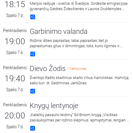
18:15
Marijos radijuje - svečiai iš Švedijos. Girdėsite emigracijoje
gyvenančių Giedrės Žideckienės ir Lauros Drukteinytės
pokalbį apie gyvenimą kitoje šalyje, šeimą ir tikėjimo
Spalio 7 d.
Share
kelionę.
Garbinimo valanda
Penktadienis
19:00
Rožinis išties paprastas, labai paprastas, bet jo
paprastumas gilus ir išmintingas, toks, kurio ilgimės ir
kuriame randame ramybę.
Spalio 7 d.
Share
Dievo Žodis
Penktadienis
/ kartojimas
19:40
Šventojo Rašto skaitinius skaito Vilius Kaminskas. Homiliją
sako kun. dr. Gediminas Jankūnas.
Spalio 7 d.
Share
Knygų lentynoje
Penktadienis
20:00
„Katalikų pasaulio leidinių“ Ed Broom knygą „Visiškas
pasiaukojimas per rožinio slėpinius: apmąstymai, rengiantis
visiškai pasiaukoti Jėzui per Mariją“ pristato Dalia
Spalio 7 d.
Share
Mackelienė ir Milda Vitkutė.