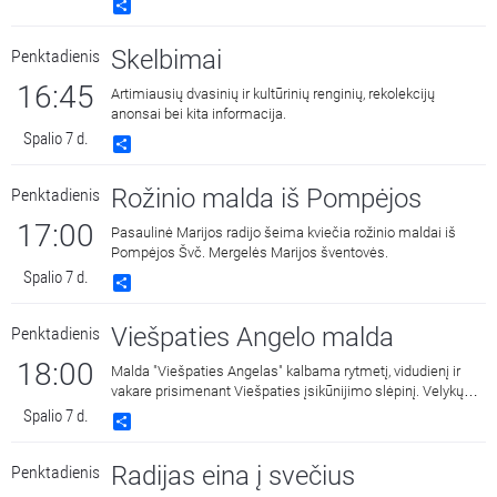
Share
Skelbimai
Penktadienis
16:45
Artimiausių dvasinių ir kultūrinių renginių, rekolekcijų
anonsai bei kita informacija.
Spalio 7 d.
Share
Rožinio malda iš Pompėjos
Penktadienis
17:00
Pasaulinė Marijos radijo šeima kviečia rožinio maldai iš
Pompėjos Švč. Mergelės Marijos šventovės.
Spalio 7 d.
Share
Viešpaties Angelo malda
Penktadienis
18:00
Malda "Viešpaties Angelas" kalbama rytmetį, vidudienį ir
vakare prisimenant Viešpaties įsikūnijimo slėpinį. Velykų
laiku triskart per dieną vietoj šios maldos Bažnyčia
Spalio 7 d.
Share
meldžiasi malda "Dangaus Karaliene", drauge su
Įsikūnijusio Žodžio Gimdytoja džiaugdamasi ir skelbdama
Radijas eina į svečius
Penktadienis
Jo prisikėlimą iš numirusių.