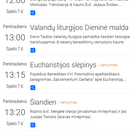
12:00
Mikitiukas. Transliacija iš Kauno Švč. Jėzaus Širdies
(Šančių) bažnyčios.
Spalio 7 d.
Share
Valandų liturgijos Dieninė malda
Penktadienis
13:00
Dievo Tautos Valandų liturgijos pamaldos kasdien tiesiogiai
transliuojamos iš seserų benediktinių vienuolyno Kaune.
Spalio 7 d.
Share
Eucharistijos slėpinys
Penktadienis
/ kartojimas
13:15
Popiežius Benediktas XVI. Posinodinis apaštališkasis
paraginimas „Sacramentum Caritatis“ apie Eucharistiją,
Bažnyčios gyvenimo ir misijos versmę ir šaltinį. Skaito
Spalio 7 d.
Share
Laimis Krunglevičius.
Šiandien
Penktadienis
/ kartojimas
13:20
Rožinio švč. Mergelė Marija (privalomas minėjimas) ir pal.
Juozas Toniolis (laisvas minėjimas)
Spalio 7 d.
Share