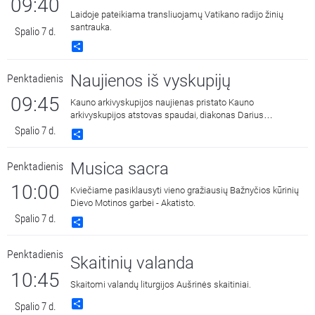
09:40
Laidoje pateikiama transliuojamų Vatikano radijo žinių
santrauka.
Spalio 7 d.
Share
Naujienos iš vyskupijų
Penktadienis
09:45
Kauno arkivyskupijos naujienas pristato Kauno
arkivyskupijos atstovas spaudai, diakonas Darius
Chmieliauskas.
Spalio 7 d.
Share
Musica sacra
Penktadienis
10:00
Kviečiame pasiklausyti vieno gražiausių Bažnyčios kūrinių
Dievo Motinos garbei - Akatisto.
Spalio 7 d.
Share
Penktadienis
Skaitinių valanda
10:45
Skaitomi valandų liturgijos Aušrinės skaitiniai.
Share
Spalio 7 d.