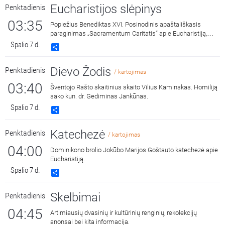
Eucharistijos slėpinys
Penktadienis
03:35
Popiežius Benediktas XVI. Posinodinis apaštališkasis
paraginimas „Sacramentum Caritatis“ apie Eucharistiją,
Bažnyčios gyvenimo ir misijos versmę ir šaltinį. Skaito
Spalio 7 d.
Share
Laimis Krunglevičius.
Dievo Žodis
Penktadienis
/ kartojimas
03:40
Šventojo Rašto skaitinius skaito Vilius Kaminskas. Homiliją
sako kun. dr. Gediminas Jankūnas.
Spalio 7 d.
Share
Katechezė
Penktadienis
/ kartojimas
04:00
Dominikono brolio Jokūbo Marijos Goštauto katechezė apie
Eucharistiją.
Spalio 7 d.
Share
Skelbimai
Penktadienis
04:45
Artimiausių dvasinių ir kultūrinių renginių, rekolekcijų
anonsai bei kita informacija.