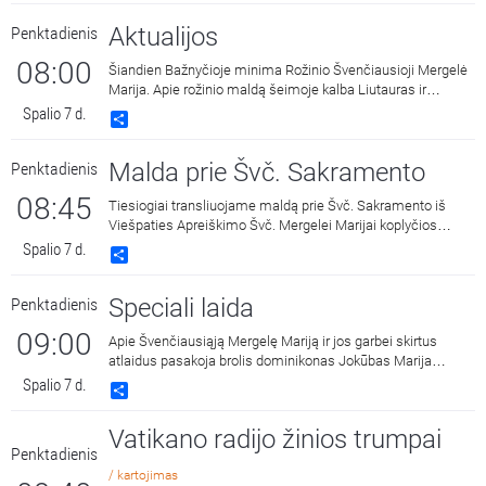
Aktualijos
Penktadienis
08:00
Šiandien Bažnyčioje minima Rožinio Švenčiausioji Mergelė
Marija. Apie rožinio maldą šeimoje kalba Liutauras ir
Miglė Lipavičiai. Pašnekovus kalbina kunigas Saulius
Spalio 7 d.
Share
Bužauskas.
Malda prie Švč. Sakramento
Penktadienis
08:45
Tiesiogiai transliuojame maldą prie Švč. Sakramento iš
Viešpaties Apreiškimo Švč. Mergelei Marijai koplyčios
Marijos radijuje Kaune.
Spalio 7 d.
Share
Speciali laida
Penktadienis
09:00
Apie Švenčiausiąją Mergelę Mariją ir jos garbei skirtus
atlaidus pasakoja brolis dominikonas Jokūbas Marija
Goštautas. Laidą veda Liutauras Serapinas.
Spalio 7 d.
Share
Vatikano radijo žinios trumpai
Penktadienis
/ kartojimas