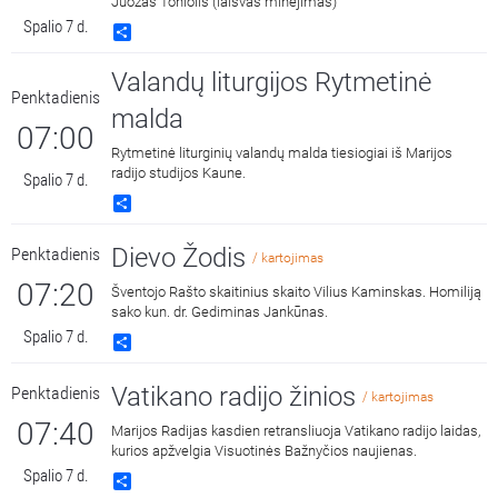
Juozas Toniolis (laisvas minėjimas)
Spalio 7 d.
Share
Valandų liturgijos Rytmetinė
Penktadienis
malda
07:00
Rytmetinė liturginių valandų malda tiesiogiai iš Marijos
radijo studijos Kaune.
Spalio 7 d.
Share
Dievo Žodis
Penktadienis
/ kartojimas
07:20
Šventojo Rašto skaitinius skaito Vilius Kaminskas. Homiliją
sako kun. dr. Gediminas Jankūnas.
Spalio 7 d.
Share
Vatikano radijo žinios
Penktadienis
/ kartojimas
07:40
Marijos Radijas kasdien retransliuoja Vatikano radijo laidas,
kurios apžvelgia Visuotinės Bažnyčios naujienas.
Spalio 7 d.
Share