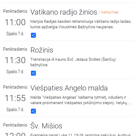
Vatikano radijo žinios
Penktadienis
/ kartojimas
11:00
Marijos Radijas kasdien retransliuoja Vatikano radijo laidas,
kurios apžvelgia Visuotinės Bažnyčios naujienas.
Spalio 7 d.
Share
Rožinis
Penktadienis
11:30
Transliacija iš Kauno Švč. Jėzaus Širdies (Šančių)
bažnyčios.
Spalio 7 d.
Share
Viešpaties Angelo malda
Penktadienis
11:55
Malda "Viešpaties Angelas" kalbama rytmetį, vidudienį ir
vakare prisimenant Viešpaties įsikūnijimo slėpinį. Velykų
laiku triskart per dieną vietoj šios maldos Bažnyčia
Spalio 7 d.
Share
meldžiasi malda "Dangaus Karaliene", drauge su
Įsikūnijusio Žodžio Gimdytoja džiaugdamasi ir skelbdama
Šv. Mišios
Penktadienis
Jo prisikėlimą iš numirusių.
Evangelija pagal Luką 11, 15-26. Homiliją sako kun. Audrius