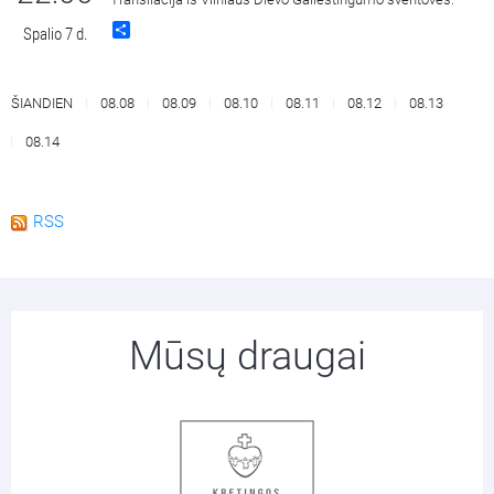
Share
Spalio 7 d.
ŠIANDIEN
08.08
08.09
08.10
08.11
08.12
08.13
08.14
RSS
Mūsų draugai