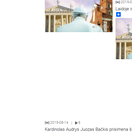
2019-0
Laidoje i
Share
38:09
2019-08-14
6
|
Kardinolas Audrys Juozas Bačkis prisimena šv.