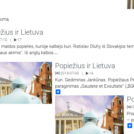
tumą.
žius ir Lietuva
7-10
17
|
š maldos popietės, kurioje kalbėjo kun. Ratislav Dluhy iš Slovakijos t
aus akimis". Iš anglų kalbos
…
Popiežius ir Lietuva
2019-07-03
14
|
Kun. Gediminas Jankūnas. Popiežiaus 
paraginimas „Gaudete et Exsultate” („Būki
Share
šventumą šiuolaikiniame
…
Po
37:56
Pri
– p
sak
Kęs
38:33