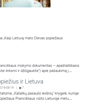
26:15
ema „Kaip Lietuvą mato Dievas popiežiaus
Pranciškaus mokymo dokumentas – apaštališkasis
te linksmi ir džiūgaukite“) apie pašaukimą į
piežius ir Lietuva
2019-06-19
7
|
statoma ,,Katalikų pasaulio leidinių" knygelė, kurioje
opiežiaus Pranciškaus vizito Lietuvoje metu
Share
ytos kalbos. Laidoje dalyvauja Telšių vyskupas
tutis Kėvalas ir
…