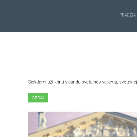
PRADŽIA
ŠIOJE SVETAINĖJE NAUDOJ
Siekdami užtikrinti sklandų svetainės veikimą, svetai
GERAI