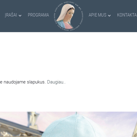
ĮRAŠAI
PROGRAMA
APIE MUS
KONTAKTA
AMI SLAPUKAI
nėje naudojame slapukus.
Daugiau..