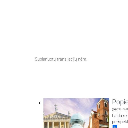
Suplanuotų transliacijų nėra.
Popie
2019-0
Laida ski
perspekt
Share