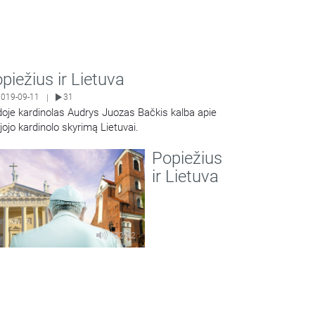
piežius ir Lietuva
2019-09-11
31
|
doje kardinolas Audrys Juozas Bačkis kalba apie
jojo kardinolo skyrimą Lietuvai.
Share
Popiežius
ir Lietuva
32:42