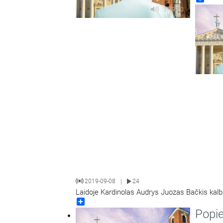
3:19:20
2019-09-08
24
|
Laidoje Kardinolas Audrys Juozas Bačkis kalba
Share
Popie