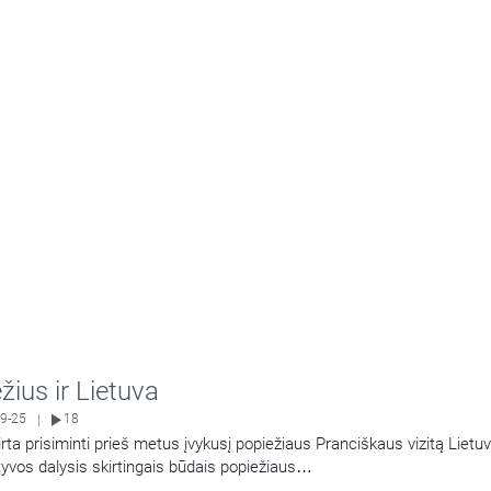
žius ir Lietuva
9-25
18
|
rta prisiminti prieš metus įvykusį popiežiaus Pranciškaus vizitą Lietuvo
yvos dalysis skirtingais būdais popiežiaus
…