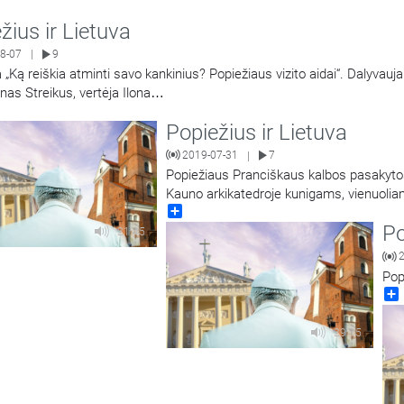
žius ir Lietuva
8-07
9
|
a „Ką reiškia atminti savo kankinius? Popiežiaus vizito aidai“. Dalyvauj
nas Streikus, vertėja Ilona
…
Popiežius ir Lietuva
2019-07-31
7
|
Popiežiaus Pranciškaus kalbos pasakytos
Kauno arkikatedroje kunigams, vienuoli
Share
Po
21:45
Pop
29:15