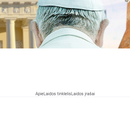
Apie
Laidos tinklelis
Laidos įrašai