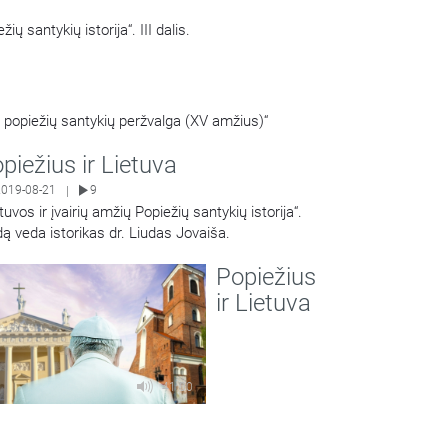
ų santykių istorija“. III dalis.
r popiežių santykių peržvalga (XV amžius)“
piežius ir Lietuva
2019-08-21
9
|
tuvos ir įvairių amžių Popiežių santykių istorija“.
dą veda istorikas dr. Liudas Jovaiša.
Share
Popiežius
ir Lietuva
41:00