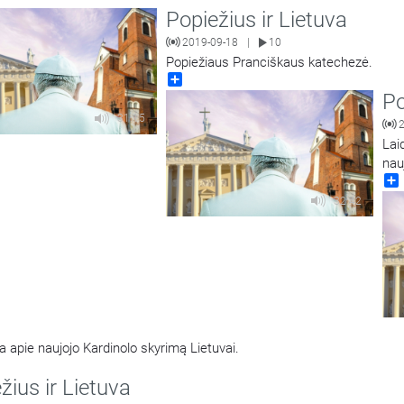
Popiežius ir Lietuva
2019-09-18
10
|
Popiežiaus Pranciškaus katechezė.
Share
Po
31:15
Lai
nau
32:42
 apie naujojo Kardinolo skyrimą Lietuvai.
žius ir Lietuva