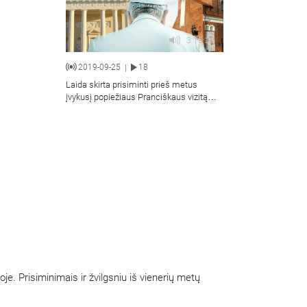
3:19:20
2019-09-25
18
|
Laida skirta prisiminti prieš metus
įvykusį popiežiaus Pranciškaus vizitą
Lietuvoje. Prisiminimais ir žvilgsniu iš
vienerių metų perspektyvos dalysis
skirtingais būdais popiežiaus vizito
įvykiuose dalyvavę žmonės. Laidą
parengė Rimas Macevičius.
je. Prisiminimais ir žvilgsniu iš vienerių metų