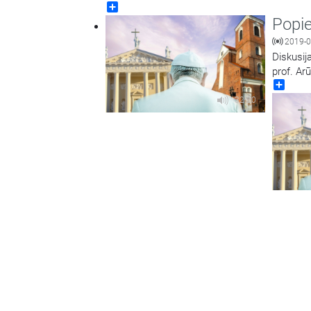
Share
Popie
2019-0
Diskusij
prof. Arū
Share
32:20