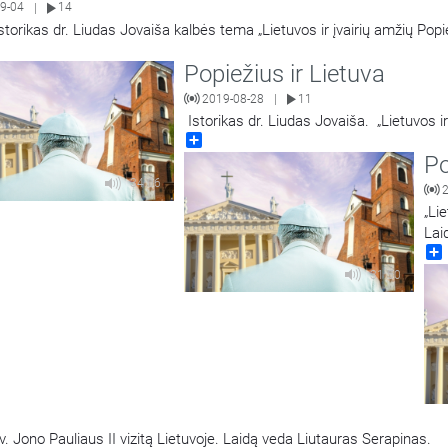
9-04
14
|
storikas dr. Liudas Jovaiša kalbės tema „Lietuvos ir įvairių amžių Popieži
Popiežius ir Lietuva
2019-08-28
11
|
Istorikas dr. Liudas Jovaiša. „Lietuvos i
Share
Po
34:06
„Lie
Lai
31:50
 Jono Pauliaus II vizitą Lietuvoje. Laidą veda Liutauras Serapinas.