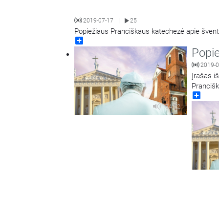
2019-07-17
25
|
Popiežiaus Pranciškaus katechezė apie šven
Share
Popie
2019-0
Įrašas i
Prancišk
Share
34:22