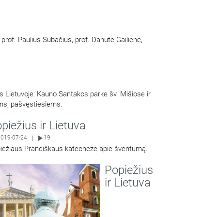
a prof. Paulius Subačius, prof. Danutė Gailienė,
 Lietuvoje: Kauno Santakos parke šv. Mišiose ir
ams, pašvęstiesiems.
piežius ir Lietuva
2019-07-24
19
|
iežiaus Pranciškaus katechezė apie šventumą.
Share
Popiežius
ir Lietuva